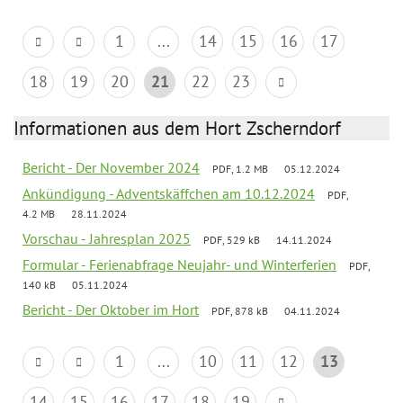
1
...
14
15
16
17
18
19
20
21
22
23
Informationen aus dem Hort Zscherndorf
Bericht - Der November 2024
PDF, 1.2 MB
05.12.2024
Ankündigung - Adventskäffchen am 10.12.2024
PDF,
4.2 MB
28.11.2024
Vorschau - Jahresplan 2025
PDF, 529 kB
14.11.2024
Formular - Ferienabfrage Neujahr- und Winterferien
PDF,
140 kB
05.11.2024
Bericht - Der Oktober im Hort
PDF, 878 kB
04.11.2024
1
...
10
11
12
13
14
15
16
17
18
19