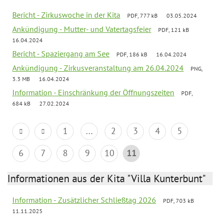
Bericht - Zirkuswoche in der Kita
PDF, 777 kB
03.05.2024
Ankündigung - Mutter- und Vatertagsfeier
PDF, 121 kB
16.04.2024
Bericht - Spaziergang am See
PDF, 186 kB
16.04.2024
Ankündigung - Zirkusveranstaltung am 26.04.2024
PNG,
3.3 MB
16.04.2024
Information - Einschränkung der Öffnungszeiten
PDF,
684 kB
27.02.2024
1
...
2
3
4
5
6
7
8
9
10
11
Informationen aus der Kita "Villa Kunterbunt"
Information - Zusätzlicher Schließtag 2026
PDF, 703 kB
11.11.2025