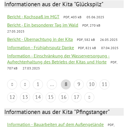
Informationen aus der Kita "Glückspilz"
Bericht - Kochspaß im MGT
PDF, 403 kB
05.06.2025
Bericht - Ein besonderer Tag im Wald
PDF, 270 kB
27.05.2025
Bericht - Übernachtung in der Kita
PDF, 582 kB
26.05.2025
Information - Frühjahrsputz Danke
PDF, 821 kB
07.04.2025
Information - Einschränkung der Wasserversorgung -
Aufrechterhaltung des Betriebs der Kitas und Horte
PDF,
707 kB
27.03.2025
1
...
8
9
10
11
12
13
14
15
16
17
Informationen aus der Kita "Pfingstanger"
Information - Bauarbeiten auf dem Außengelände
PDF,