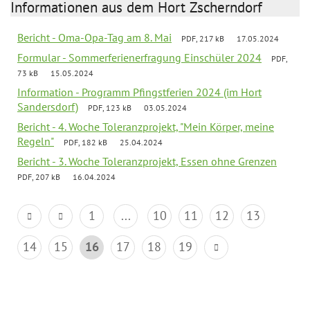
Informationen aus dem Hort Zscherndorf
Bericht - Oma-Opa-Tag am 8. Mai
PDF, 217 kB
17.05.2024
Formular - Sommerferienerfragung Einschüler 2024
PDF,
73 kB
15.05.2024
Information - Programm Pfingstferien 2024 (im Hort
Sandersdorf)
PDF, 123 kB
03.05.2024
Bericht - 4. Woche Toleranzprojekt, "Mein Körper, meine
Regeln"
PDF, 182 kB
25.04.2024
Bericht - 3. Woche Toleranzprojekt, Essen ohne Grenzen
PDF, 207 kB
16.04.2024
1
...
10
11
12
13
14
15
16
17
18
19