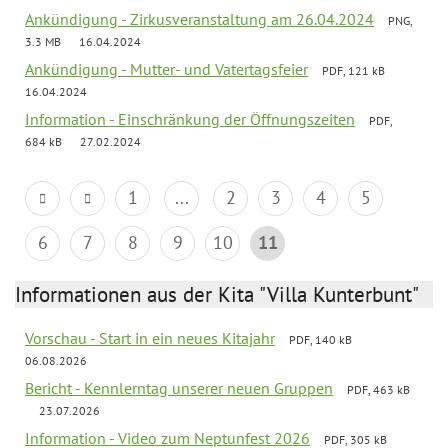
Ankündigung - Zirkusveranstaltung am 26.04.2024
PNG,
3.3 MB
16.04.2024
Ankündigung - Mutter- und Vatertagsfeier
PDF, 121 kB
16.04.2024
Information - Einschränkung der Öffnungszeiten
PDF,
684 kB
27.02.2024
1
...
2
3
4
5
6
7
8
9
10
11
Informationen aus der Kita "Villa Kunterbunt"
Vorschau - Start in ein neues Kitajahr
PDF, 140 kB
06.08.2026
Bericht - Kennlerntag unserer neuen Gruppen
PDF, 463 kB
23.07.2026
Information - Video zum Neptunfest 2026
PDF, 305 kB