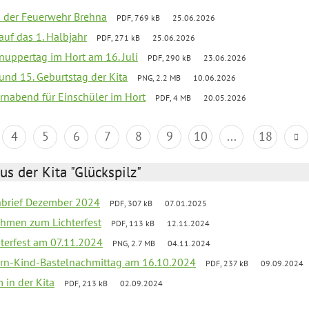
ei der Feuerwehr Brehna
PDF, 769 kB
25.06.2026
 auf das 1. Halbjahr
PDF, 271 kB
25.06.2026
uppertag im Hort am 16. Juli
PDF, 290 kB
23.06.2026
 und 15. Geburtstag der Kita
PNG, 2.2 MB
10.06.2026
rnabend für Einschüler im Hort
PDF, 4 MB
20.05.2026
4
5
6
7
8
9
10
...
18
us der Kita "Glückspilz"
rnbrief Dezember 2024
PDF, 307 kB
07.01.2025
ahmen zum Lichterfest
PDF, 113 kB
12.11.2024
terfest am 07.11.2024
PNG, 2.7 MB
04.11.2024
ern-Kind-Bastelnachmittag am 16.10.2024
PDF, 237 kB
09.09.2024
 in der Kita
PDF, 213 kB
02.09.2024