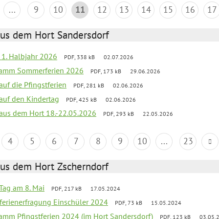
...
9
10
11
12
13
14
15
16
17
aus dem Hort Sandersdorf
f 1. Halbjahr 2026
PDF, 338 kB
02.07.2026
gramm Sommerferien 2026
PDF, 173 kB
29.06.2026
auf die Pfingstferien
PDF, 281 kB
02.06.2026
 auf den Kindertag
PDF, 425 kB
02.06.2026
k aus dem Hort 18.-22.05.2026
PDF, 293 kB
22.05.2026
4
5
6
7
8
9
10
...
23
aus dem Hort Zscherndorf
Tag am 8. Mai
PDF, 217 kB
17.05.2024
ferienerfragung Einschüler 2024
PDF, 73 kB
15.05.2024
ramm Pfingstferien 2024 (im Hort Sandersdorf)
PDF, 123 kB
03.05.