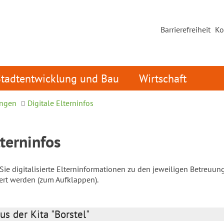
Barrierefreiheit
Ko
Stadtentwicklung und Bau
Wirtschaft
ungen
Digitale Elterninfos
lterninfos
ie digitalisierte Elterninformationen zu den jeweiligen Betreuun
iert werden (zum Aufklappen).
us der Kita "Borstel"