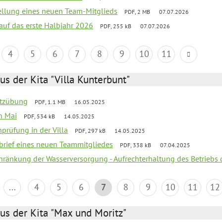
tellung eines neuen Team-Mitglieds
PDF, 2 MB
07.07.2026
 auf das erste Halbjahr 2026
PDF, 255 kB
07.07.2026
4
5
6
7
8
9
10
11
us der Kita "Villa Kunterbunt"
utzübung
PDF, 1.1 MB
16.05.2025
en Mai
PDF, 534 kB
14.05.2025
nprüfung in der Villa
PDF, 297 kB
14.05.2025
kbrief eines neuen Teammitgliedes
PDF, 338 kB
07.04.2025
chränkung der Wasserversorgung - Aufrechterhaltung des Betriebs 
...
4
5
6
7
8
9
10
11
12
us der Kita "Max und Moritz"