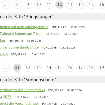
...
8
9
10
11
12
13
14
15
16
us der Kita "Pfingstanger"
arbeiten auf dem Außengelände
PDF, 117 kB
30.06.2025
Zahnarzt kommt am 7. Juli
PDF, 114 kB
20.06.2025
Tag
PDF, 407 kB
16.06.2025
ung der Sonnenlandschule
PDF, 202 kB
13.06.2025
 2025
PDF, 491 kB
13.06.2025
...
11
12
13
14
15
16
17
18
19
us der Kita "Sonnenschein"
 Wettbewerb des Chemieparks
PDF, 506 kB
06.08.2026
st 2026
PDF, 196 kB
06.08.2026
enfest der Vorschulkinder
PDF, 257 kB
28.07.2026