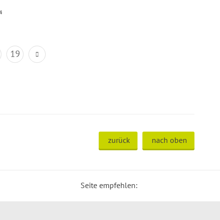
4
19
zurück
nach oben
Seite empfehlen: