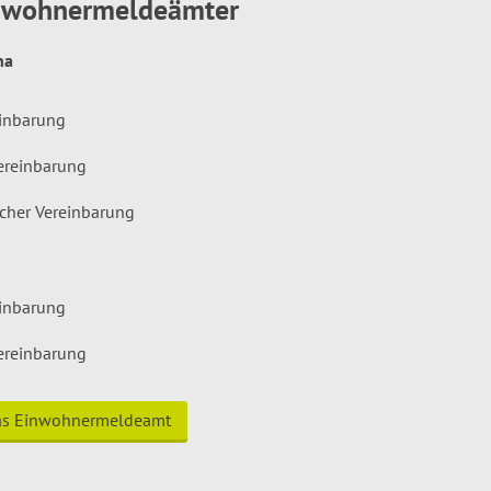
inwohnermeldeämter
hna
einbarung
ereinbarung
icher Vereinbarung
einbarung
ereinbarung
das Einwohnermeldeamt