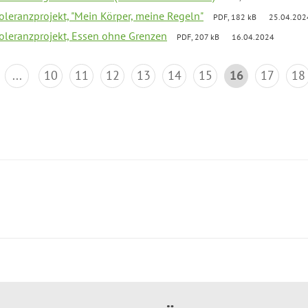
Toleranzprojekt, "Mein Körper, meine Regeln"
PDF, 182 kB
25.04.202
Toleranzprojekt, Essen ohne Grenzen
PDF, 207 kB
16.04.2024
...
10
11
12
13
14
15
16
17
18