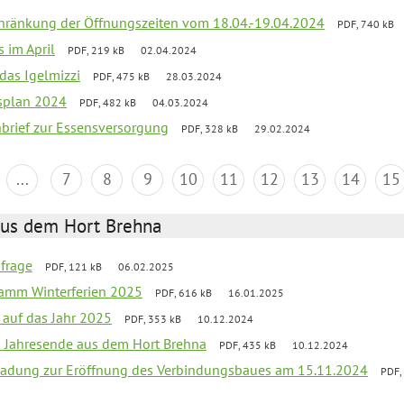
chränkung der Öffnungszeiten vom 18.04.-19.04.2024
PDF, 740 kB
s im April
PDF, 219 kB
02.04.2024
 das Igelmizzi
PDF, 475 kB
28.03.2024
esplan 2024
PDF, 482 kB
04.03.2024
nbrief zur Essensversorgung
PDF, 328 kB
29.02.2024
...
7
8
9
10
11
12
13
14
15
aus dem Hort Brehna
bfrage
PDF, 121 kB
06.02.2025
ramm Winterferien 2025
PDF, 616 kB
16.01.2025
 auf das Jahr 2025
PDF, 353 kB
10.12.2024
m Jahresende aus dem Hort Brehna
PDF, 435 kB
10.12.2024
ladung zur Eröffnung des Verbindungsbaues am 15.11.2024
PDF,