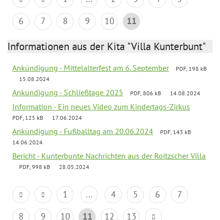
6
7
8
9
10
11
Informationen aus der Kita "Villa Kunterbunt"
Ankündigung - Mittelalterfest am 6. September
PDF, 198 kB
15.08.2024
Ankündigung - Schließtage 2025
PDF, 806 kB
14.08.2024
Information - Ein neues Video zum Kindertags-Zirkus
PDF, 125 kB
17.06.2024
Ankündigung - Fußballtag am 20.06.2024
PDF, 143 kB
14.06.2024
Bericht - Kunterbunte Nachrichten aus der Roitzscher Villa
PDF, 998 kB
28.05.2024
1
...
4
5
6
7
8
9
10
11
12
13