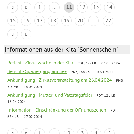
1
...
11
12
13
14
15
16
17
18
19
20
...
22
Informationen aus der Kita "Sonnenschein"
Bericht - Zirkuswoche in der Kita
PDF, 777 kB
03.05.2024
Bericht - Spaziergang am See
PDF, 186 kB
16.04.2024
Ankündigung - Zirkusveranstaltung am 26.04.2024
PNG,
3.3 MB
16.04.2024
Ankündigung - Mutter- und Vatertagsfeier
PDF, 121 kB
16.04.2024
Information - Einschränkung der Öffnungszeiten
PDF,
684 kB
27.02.2024
1
...
2
3
4
5