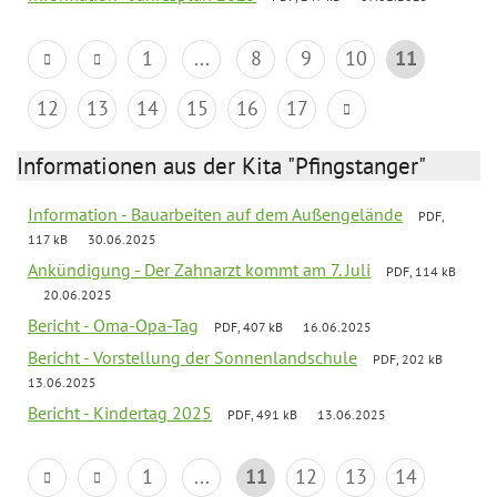
1
...
8
9
10
11
12
13
14
15
16
17
Informationen aus der Kita "Pfingstanger"
Information - Bauarbeiten auf dem Außengelände
PDF,
117 kB
30.06.2025
Ankündigung - Der Zahnarzt kommt am 7. Juli
PDF, 114 kB
20.06.2025
Bericht - Oma-Opa-Tag
PDF, 407 kB
16.06.2025
Bericht - Vorstellung der Sonnenlandschule
PDF, 202 kB
13.06.2025
Bericht - Kindertag 2025
PDF, 491 kB
13.06.2025
1
...
11
12
13
14