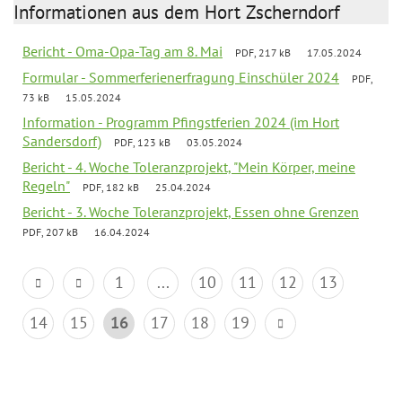
Informationen aus dem Hort Zscherndorf
Bericht - Oma-Opa-Tag am 8. Mai
PDF, 217 kB
17.05.2024
Formular - Sommerferienerfragung Einschüler 2024
PDF,
73 kB
15.05.2024
Information - Programm Pfingstferien 2024 (im Hort
Sandersdorf)
PDF, 123 kB
03.05.2024
Bericht - 4. Woche Toleranzprojekt, "Mein Körper, meine
Regeln"
PDF, 182 kB
25.04.2024
Bericht - 3. Woche Toleranzprojekt, Essen ohne Grenzen
PDF, 207 kB
16.04.2024
1
...
10
11
12
13
14
15
16
17
18
19