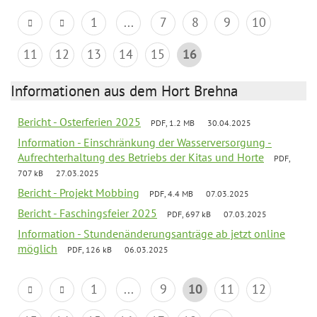
1
...
7
8
9
10
11
12
13
14
15
16
Informationen aus dem Hort Brehna
Bericht - Osterferien 2025
PDF, 1.2 MB
30.04.2025
Information - Einschränkung der Wasserversorgung -
Aufrechterhaltung des Betriebs der Kitas und Horte
PDF,
707 kB
27.03.2025
Bericht - Projekt Mobbing
PDF, 4.4 MB
07.03.2025
Bericht - Faschingsfeier 2025
PDF, 697 kB
07.03.2025
Information - Stundenänderungsanträge ab jetzt online
möglich
PDF, 126 kB
06.03.2025
1
...
9
10
11
12