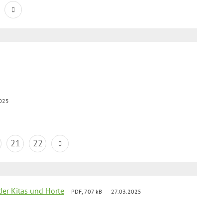
025
21
22
der Kitas und Horte
PDF, 707 kB
27.03.2025