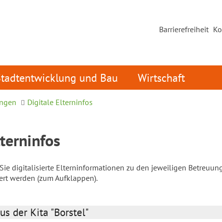
Barrierefreiheit
Ko
Stadtentwicklung und Bau
Wirtschaft
ungen
Digitale Elterninfos
lterninfos
ie digitalisierte Elterninformationen zu den jeweiligen Betreuun
iert werden (zum Aufklappen).
us der Kita "Borstel"