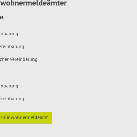
inwohnermeldeämter
hna
einbarung
ereinbarung
icher Vereinbarung
einbarung
ereinbarung
das Einwohnermeldeamt