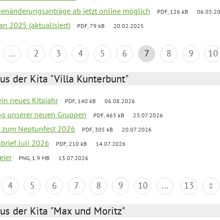
denänderungsanträge ab jetzt online möglich
PDF, 126 kB
06.03.2
an 2025 (aktualisiert)
PDF, 79 kB
20.02.2025
...
2
3
4
5
6
7
8
9
10
us der Kita "Villa Kunterbunt"
ein neues Kitajahr
PDF, 140 kB
06.08.2026
tag unserer neuen Gruppen
PDF, 463 kB
23.07.2026
o zum Neptunfest 2026
PDF, 305 kB
20.07.2026
nbrief Juli 2026
PDF, 210 kB
14.07.2026
eier
PNG, 1.9 MB
13.07.2026
4
5
6
7
8
9
10
...
13
us der Kita "Max und Moritz"