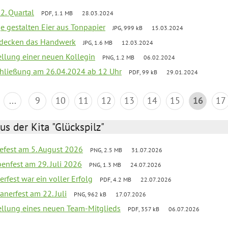
2. Quartal
PDF, 1.1 MB
28.03.2024
e gestalten Eier aus Tonpapier
JPG, 999 kB
15.03.2024
ntdecken das Handwerk
JPG, 1.6 MB
12.03.2024
ellung einer neuen Kollegin
PNG, 1.2 MB
06.02.2024
schließung am 26.04.2024 ab 12 Uhr
PDF, 99 kB
29.01.2024
...
9
10
11
12
13
14
15
16
17
us der Kita "Glückspilz"
efest am 5. August 2026
PNG, 2.5 MB
31.07.2026
enfest am 29. Juli 2026
PNG, 1.3 MB
24.07.2026
erfest war ein voller Erfolg
PDF, 4.2 MB
22.07.2026
nerfest am 22. Juli
PNG, 962 kB
17.07.2026
tellung eines neuen Team-Mitglieds
PDF, 357 kB
06.07.2026