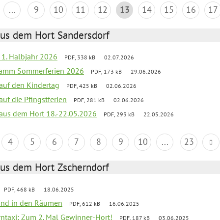
...
9
10
11
12
13
14
15
16
17
aus dem Hort Sandersdorf
f 1. Halbjahr 2026
PDF, 338 kB
02.07.2026
gramm Sommerferien 2026
PDF, 173 kB
29.06.2026
 auf den Kindertag
PDF, 425 kB
02.06.2026
auf die Pfingstferien
PDF, 281 kB
02.06.2026
k aus dem Hort 18.-22.05.2026
PDF, 293 kB
22.05.2026
4
5
6
7
8
9
10
...
23
aus dem Hort Zscherndorf
PDF, 468 kB
18.06.2025
 Wind in den Räumen
PDF, 612 kB
16.06.2025
erntaxi: Zum 2. Mal Gewinner-Hort!
PDF, 187 kB
03.06.2025