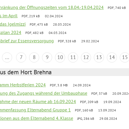
chränkung der Öffnungszeiten vom 18.04.-19.04.2024
PDF, 740 kB
s im April
PDF, 219 kB
02.04.2024
 das Igelmizzi
PDF, 475 kB
28.03.2024
esplan 2024
PDF, 482 kB
04.03.2024
nbrief zur Essensversorgung
PDF, 328 kB
29.02.2024
...
7
8
9
10
11
12
13
14
15
aus dem Hort Brehna
ramm Herbstferien 2024
PDF, 3.8 MB
24.09.2024
erung des Zugangs während der Umbauphase
PDF, 37 kB
20.09.202
bnahme der neuen Räume ab 16.09.2024
PDF, 209 kB
19.09.2024
ammenfassung Elternabend Gruppe 1
PDF, 160 kB
13.09.2024
tionen aus dem Elternabend 4. Klasse
JPG, 286 kB
29.08.2024