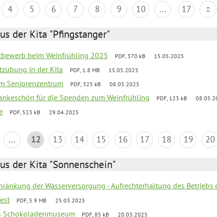
4
5
6
7
8
9
10
...
17
us der Kita "Pfingstanger"
ttbewerb beim Weinfrühling 2025
PDF, 370 kB
15.05.2025
tzübung in der Kita
PDF, 1.8 MB
15.05.2025
 im Seniorenzentrum
PDF, 325 kB
08.05.2025
Dankeschön für die Spenden zum Weinfrühling
PDF, 123 kB
08.05.2
e
PDF, 523 kB
29.04.2025
...
12
13
14
15
16
17
18
19
20
us der Kita "Sonnenschein"
chränkung der Wasserversorgung - Aufrechterhaltung des Betriebs 
fest
PDF, 5.9 MB
25.03.2025
 ins Schokoladenmuseum
PDF, 85 kB
20.03.2025