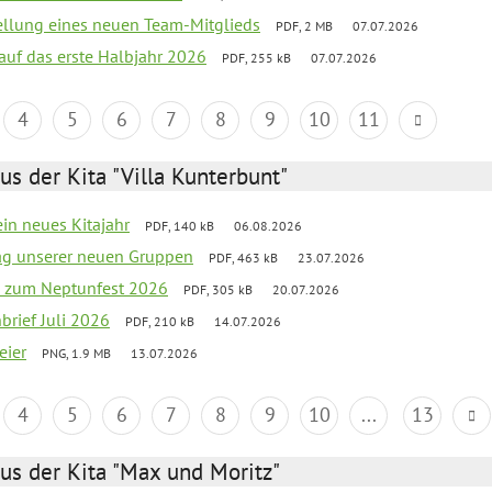
tellung eines neuen Team-Mitglieds
PDF, 2 MB
07.07.2026
 auf das erste Halbjahr 2026
PDF, 255 kB
07.07.2026
4
5
6
7
8
9
10
11
us der Kita "Villa Kunterbunt"
ein neues Kitajahr
PDF, 140 kB
06.08.2026
tag unserer neuen Gruppen
PDF, 463 kB
23.07.2026
o zum Neptunfest 2026
PDF, 305 kB
20.07.2026
nbrief Juli 2026
PDF, 210 kB
14.07.2026
eier
PNG, 1.9 MB
13.07.2026
4
5
6
7
8
9
10
...
13
us der Kita "Max und Moritz"