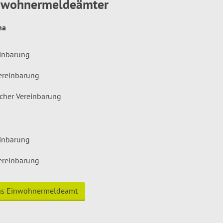
inwohnermeldeämter
hna
einbarung
ereinbarung
icher Vereinbarung
einbarung
ereinbarung
das Einwohnermeldeamt