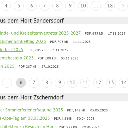
4
5
6
7
8
9
10
...
18
aus dem Hort Sandersdorf
inde- und Kreiselternvertreter 2025-2027
PDF, 635 kB
17.11.2025
tzlicher Schließtag 2026
PDF, 703 kB
11.11.2025
terfest 2025
PDF, 205 kB
03.11.2025
entsbasteln 2025
PDF, 108 kB
03.11.2025
ien 2025
PDF, 287 kB
27.10.2025
...
6
7
8
9
10
11
12
13
14
aus dem Hort Zscherndorf
üler Sommerferienerfragung 2025
PDF, 142 kB
05.05.2025
a-Opa-Tag am 08.05.2025
PDF, 4.8 MB
30.04.2025
rchitekten zu Besuch im Hort
PDF, 533 kB
29.04.2025