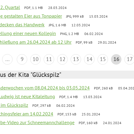
2. Quartal
PDF, 1.1 MB
28.03.2024
e gestalten Eier aus Tonpapier
JPG, 999 kB
15.03.2024
ntdecken das Handwerk
JPG, 1.6 MB
12.03.2024
ellung einer neuen Kollegin
PNG, 1.2 MB
06.02.2024
schließung am 26.04.2024 ab 12 Uhr
PDF, 99 kB
29.01.2024
...
9
10
11
12
13
14
15
16
17
us der Kita "Glückspilz"
derwochen vom 08.04.2024 bis 03.05.2024
PDF, 260 kB
05.04.20
Ludwig ist neue Kitaleitung
PDF, 1.4 MB
13.03.2024
r im Glückspilz
PDF, 297 kB
06.02.2024
chingsfeier am 14.02.2024
PDF, 153 kB
25.01.2024
tube-Video zur Schneemannchallenge
PDF, 160 kB
24.01.2024