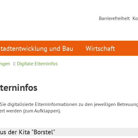
Barrierefreiheit
Ko
Stadtentwicklung und Bau
Wirtschaft
ungen
Digitale Elterninfos
lterninfos
ie digitalisierte Elterninformationen zu den jeweiligen Betreuun
iert werden (zum Aufklappen).
us der Kita "Borstel"