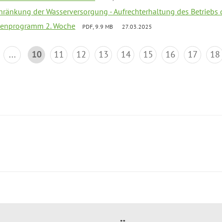
chränkung der Wasserversorgung - Aufrechterhaltung des Betriebs 
rienprogramm 2. Woche
PDF, 9.9 MB
27.03.2025
...
10
11
12
13
14
15
16
17
18