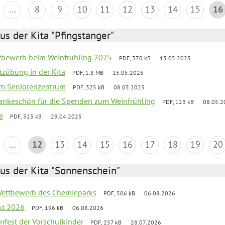
...
8
9
10
11
12
13
14
15
16
us der Kita "Pfingstanger"
ttbewerb beim Weinfrühling 2025
PDF, 370 kB
15.05.2025
tzübung in der Kita
PDF, 1.8 MB
15.05.2025
 im Seniorenzentrum
PDF, 325 kB
08.05.2025
Dankeschön für die Spenden zum Weinfrühling
PDF, 123 kB
08.05.2
e
PDF, 523 kB
29.04.2025
...
12
13
14
15
16
17
18
19
20
us der Kita "Sonnenschein"
 Wettbewerb des Chemieparks
PDF, 506 kB
06.08.2026
st 2026
PDF, 196 kB
06.08.2026
enfest der Vorschulkinder
PDF, 257 kB
28.07.2026