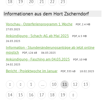
18
19
20
21
22
23
Informationen aus dem Hort Zscherndorf
Vorschau - Osterferienprogramm 1. Woche
PDF, 2.4 MB
27.03.2025
Ankündigung - Schach-AG ab Mai 2025
PDF, 6.5 MB
26.03.2025
Information - Stundenänderungsanträge ab jetzt online
möglich
PDF, 126 kB
06.03.2025
Ankündigung - Fasching am 04.03.2025
PDF, 10 MB
24.02.2025
Bericht - Projektwoche im Januar
PDF, 335 kB
18.02.2025
1
...
10
11
12
13
14
15
16
17
18
19