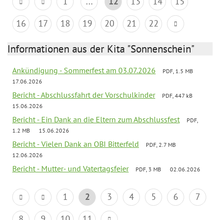
1
...
12
13
14
15
16
17
18
19
20
21
22
Informationen aus der Kita "Sonnenschein"
Ankündigung - Sommerfest am 03.07.2026
PDF, 1.5 MB
17.06.2026
Bericht - Abschlussfahrt der Vorschulkinder
PDF, 447 kB
15.06.2026
Bericht - Ein Dank an die Eltern zum Abschlussfest
PDF,
1.2 MB
15.06.2026
Bericht - Vielen Dank an OBI Bitterfeld
PDF, 2.7 MB
12.06.2026
Bericht - Mutter- und Vatertagsfeier
PDF, 3 MB
02.06.2026
1
2
3
4
5
6
7
8
9
10
11