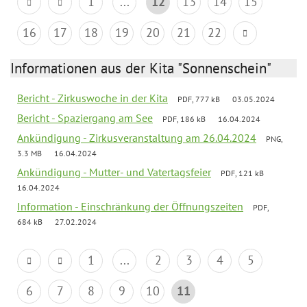
1
...
12
13
14
15
16
17
18
19
20
21
22
Informationen aus der Kita "Sonnenschein"
Bericht - Zirkuswoche in der Kita
PDF, 777 kB
03.05.2024
Bericht - Spaziergang am See
PDF, 186 kB
16.04.2024
Ankündigung - Zirkusveranstaltung am 26.04.2024
PNG,
3.3 MB
16.04.2024
Ankündigung - Mutter- und Vatertagsfeier
PDF, 121 kB
16.04.2024
Information - Einschränkung der Öffnungszeiten
PDF,
684 kB
27.02.2024
1
...
2
3
4
5
6
7
8
9
10
11