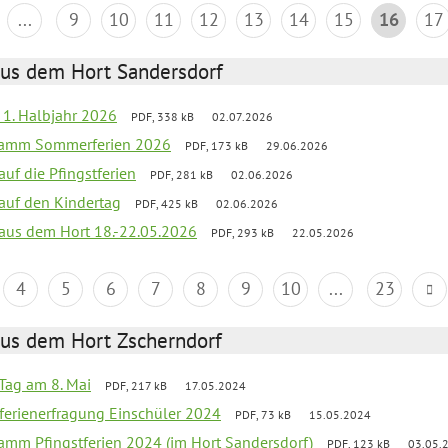
...
9
10
11
12
13
14
15
16
17
aus dem Hort Sandersdorf
f 1. Halbjahr 2026
PDF, 338 kB
02.07.2026
gramm Sommerferien 2026
PDF, 173 kB
29.06.2026
auf die Pfingstferien
PDF, 281 kB
02.06.2026
 auf den Kindertag
PDF, 425 kB
02.06.2026
k aus dem Hort 18.-22.05.2026
PDF, 293 kB
22.05.2026
4
5
6
7
8
9
10
...
23
aus dem Hort Zscherndorf
Tag am 8. Mai
PDF, 217 kB
17.05.2024
ferienerfragung Einschüler 2024
PDF, 73 kB
15.05.2024
ramm Pfingstferien 2024 (im Hort Sandersdorf)
PDF, 123 kB
03.05.