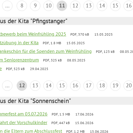
...
8
9
10
11
12
13
14
15
16
us der Kita "Pfingstanger"
ttbewerb beim Weinfrühling 2025
PDF, 370 kB
15.05.2025
tzübung in der Kita
PDF, 1.8 MB
15.05.2025
Dankeschön für die Spenden zum Weinfrühling
PDF, 123 kB
08.05.2
 im Seniorenzentrum
PDF, 325 kB
08.05.2025
e
PDF, 523 kB
29.04.2025
...
12
13
14
15
16
17
18
19
20
us der Kita "Sonnenschein"
merfest am 03.07.2026
PDF, 1.5 MB
17.06.2026
fahrt der Vorschulkinder
PDF, 447 kB
15.06.2026
an die Eltern zum Abschlussfest
PDF, 1.2 MB
15.06.2026