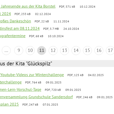
 Jahresende aus der Kita Borstel
PDF, 571 kB
10.12.2024
st 2024
PDF, 233 kB
02.12.2024
großes Dankeschön
PDF, 22 kB
11.11.2024
tinsfest am 08.11.2024
PDF, 5.7 MB
24.10.2024
ografentermine
PDF, 68 kB
10.10.2024
...
9
10
11
12
13
14
15
16
17
us der Kita "Glückspilz"
 Youtube-Videos zur Winterchallenge
PDF, 125 kB
04.02.2025
terchallenge
PDF, 764 kB
09.01.2025
nen-Lern-Vorschul-Tage
PDF, 720 kB
09.01.2025
ernversammlung Grundschule Sandersdorf
PDF, 246 kB
09.01.2025
esplan 2025
PDF, 247 kB
07.01.2025