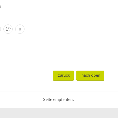
4
19
zurück
nach oben
Seite empfehlen: