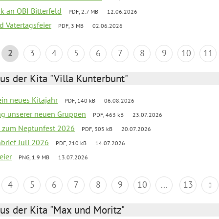
nk an OBI Bitterfeld
PDF, 2.7 MB
12.06.2026
d Vatertagsfeier
PDF, 3 MB
02.06.2026
2
3
4
5
6
7
8
9
10
11
us der Kita "Villa Kunterbunt"
ein neues Kitajahr
PDF, 140 kB
06.08.2026
tag unserer neuen Gruppen
PDF, 463 kB
23.07.2026
o zum Neptunfest 2026
PDF, 305 kB
20.07.2026
nbrief Juli 2026
PDF, 210 kB
14.07.2026
eier
PNG, 1.9 MB
13.07.2026
4
5
6
7
8
9
10
...
13
us der Kita "Max und Moritz"