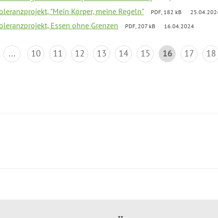
Toleranzprojekt, "Mein Körper, meine Regeln"
PDF, 182 kB
25.04.202
Toleranzprojekt, Essen ohne Grenzen
PDF, 207 kB
16.04.2024
...
10
11
12
13
14
15
16
17
18