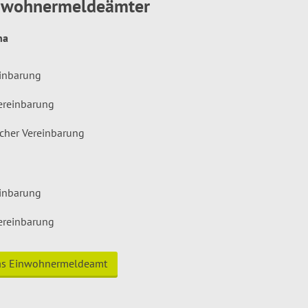
inwohnermeldeämter
hna
einbarung
ereinbarung
icher Vereinbarung
einbarung
ereinbarung
das Einwohnermeldeamt