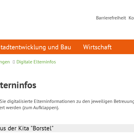
Barrierefreiheit
Ko
Stadtentwicklung und Bau
Wirtschaft
ungen
Digitale Elterninfos
lterninfos
ie digitalisierte Elterninformationen zu den jeweiligen Betreuun
iert werden (zum Aufklappen).
us der Kita "Borstel"