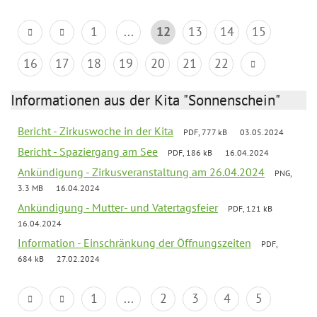
1
...
12
13
14
15
16
17
18
19
20
21
22
Informationen aus der Kita "Sonnenschein"
Bericht - Zirkuswoche in der Kita
PDF, 777 kB
03.05.2024
Bericht - Spaziergang am See
PDF, 186 kB
16.04.2024
Ankündigung - Zirkusveranstaltung am 26.04.2024
PNG,
3.3 MB
16.04.2024
Ankündigung - Mutter- und Vatertagsfeier
PDF, 121 kB
16.04.2024
Information - Einschränkung der Öffnungszeiten
PDF,
684 kB
27.02.2024
1
...
2
3
4
5