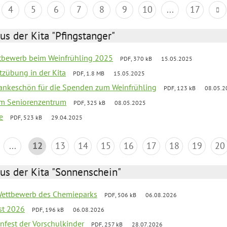
4
5
6
7
8
9
10
...
17
us der Kita "Pfingstanger"
ttbewerb beim Weinfrühling 2025
PDF, 370 kB
15.05.2025
tzübung in der Kita
PDF, 1.8 MB
15.05.2025
Dankeschön für die Spenden zum Weinfrühling
PDF, 123 kB
08.05.2
 im Seniorenzentrum
PDF, 325 kB
08.05.2025
e
PDF, 523 kB
29.04.2025
...
12
13
14
15
16
17
18
19
20
us der Kita "Sonnenschein"
 Wettbewerb des Chemieparks
PDF, 506 kB
06.08.2026
st 2026
PDF, 196 kB
06.08.2026
enfest der Vorschulkinder
PDF, 257 kB
28.07.2026