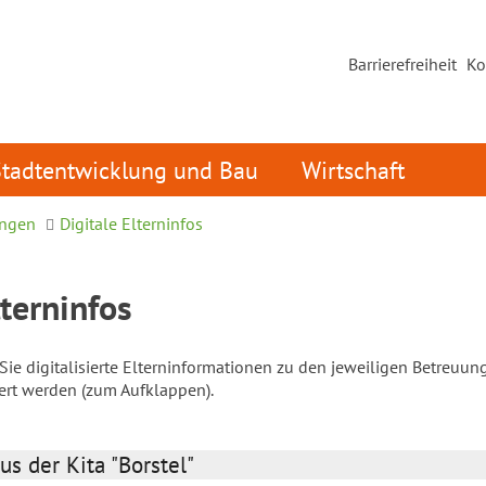
Barrierefreiheit
Ko
Stadtentwicklung und Bau
Wirtschaft
ungen
Digitale Elterninfos
lterninfos
ie digitalisierte Elterninformationen zu den jeweiligen Betreuun
iert werden (zum Aufklappen).
us der Kita "Borstel"