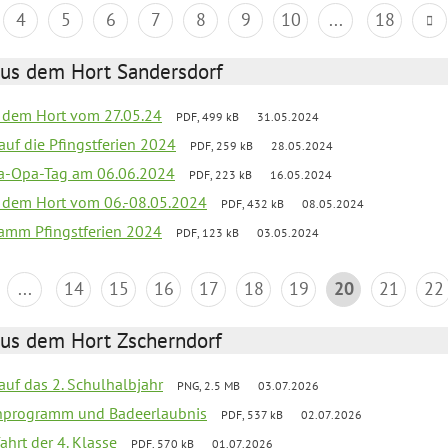
4
5
6
7
8
9
10
...
18
aus dem Hort Sandersdorf
s dem Hort vom 27.05.24
PDF, 499 kB
31.05.2024
 auf die Pfingstferien 2024
PDF, 259 kB
28.05.2024
a-Opa-Tag am 06.06.2024
PDF, 223 kB
16.05.2024
s dem Hort vom 06.-08.05.2024
PDF, 432 kB
08.05.2024
ramm Pfingstferien 2024
PDF, 123 kB
03.05.2024
...
14
15
16
17
18
19
20
21
22
aus dem Hort Zscherndorf
 auf das 2. Schulhalbjahr
PNG, 2.5 MB
03.07.2026
ienprogramm und Badeerlaubnis
PDF, 537 kB
02.07.2026
ahrt der 4. Klasse
PDF, 570 kB
01.07.2026