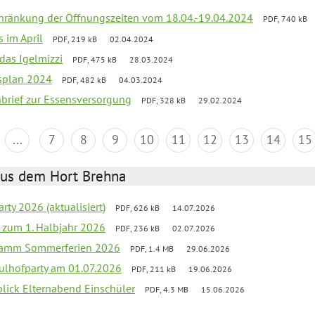
chränkung der Öffnungszeiten vom 18.04.-19.04.2024
PDF, 740 kB
s im April
PDF, 219 kB
02.04.2024
 das Igelmizzi
PDF, 475 kB
28.03.2024
esplan 2024
PDF, 482 kB
04.03.2024
nbrief zur Essensversorgung
PDF, 328 kB
29.02.2024
...
7
8
9
10
11
12
13
14
15
aus dem Hort Brehna
rty 2026 (aktualisiert)
PDF, 626 kB
14.07.2026
ef zum 1. Halbjahr 2026
PDF, 236 kB
02.07.2026
gramm Sommerferien 2026
PDF, 1.4 MB
29.06.2026
ulhofparty am 01.07.2026
PDF, 211 kB
19.06.2026
blick Elternabend Einschüler
PDF, 4.3 MB
15.06.2026