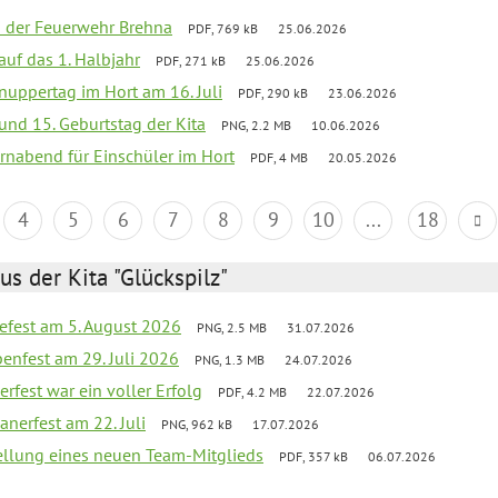
ei der Feuerwehr Brehna
PDF, 769 kB
25.06.2026
 auf das 1. Halbjahr
PDF, 271 kB
25.06.2026
uppertag im Hort am 16. Juli
PDF, 290 kB
23.06.2026
 und 15. Geburtstag der Kita
PNG, 2.2 MB
10.06.2026
rnabend für Einschüler im Hort
PDF, 4 MB
20.05.2026
4
5
6
7
8
9
10
...
18
us der Kita "Glückspilz"
efest am 5. August 2026
PNG, 2.5 MB
31.07.2026
enfest am 29. Juli 2026
PNG, 1.3 MB
24.07.2026
erfest war ein voller Erfolg
PDF, 4.2 MB
22.07.2026
nerfest am 22. Juli
PNG, 962 kB
17.07.2026
tellung eines neuen Team-Mitglieds
PDF, 357 kB
06.07.2026