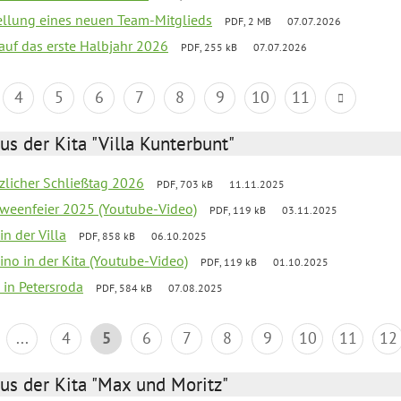
tellung eines neuen Team-Mitglieds
PDF, 2 MB
07.07.2026
 auf das erste Halbjahr 2026
PDF, 255 kB
07.07.2026
4
5
6
7
8
9
10
11
us der Kita "Villa Kunterbunt"
tzlicher Schließtag 2026
PDF, 703 kB
11.11.2025
oweenfeier 2025 (Youtube-Video)
PDF, 119 kB
03.11.2025
in der Villa
PDF, 858 kB
06.10.2025
ino in der Kita (Youtube-Video)
PDF, 119 kB
01.10.2025
 in Petersroda
PDF, 584 kB
07.08.2025
...
4
5
6
7
8
9
10
11
12
us der Kita "Max und Moritz"