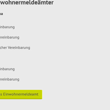
inwohnermeldeämter
hna
einbarung
ereinbarung
icher Vereinbarung
einbarung
ereinbarung
das Einwohnermeldeamt