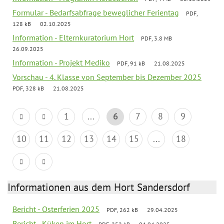
Formular - Bedarfsabfrage beweglicher Ferientag
PDF,
128 kB
02.10.2025
Information - Elternkuratorium Hort
PDF, 3.8 MB
26.09.2025
Information - Projekt Mediko
PDF, 91 kB
21.08.2025
Vorschau - 4. Klasse von September bis Dezember 2025
PDF, 328 kB
21.08.2025
1
...
6
7
8
9
10
11
12
13
14
15
...
18
Informationen aus dem Hort Sandersdorf
Bericht - Osterferien 2025
PDF, 262 kB
29.04.2025
Bericht - Küken im Hort