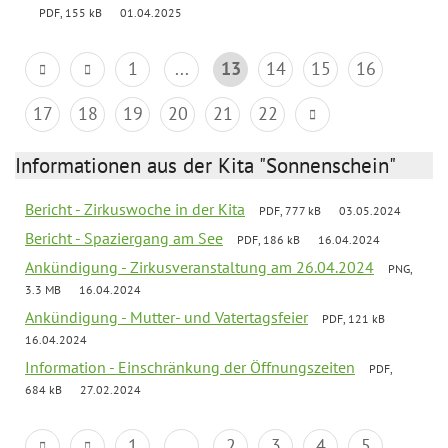
PDF, 155 kB
01.04.2025
1
...
13
14
15
16
17
18
19
20
21
22
Informationen aus der Kita "Sonnenschein"
Bericht - Zirkuswoche in der Kita
PDF, 777 kB
03.05.2024
Bericht - Spaziergang am See
PDF, 186 kB
16.04.2024
Ankündigung - Zirkusveranstaltung am 26.04.2024
PNG,
3.3 MB
16.04.2024
Ankündigung - Mutter- und Vatertagsfeier
PDF, 121 kB
16.04.2024
Information - Einschränkung der Öffnungszeiten
PDF,
684 kB
27.02.2024
1
...
2
3
4
5