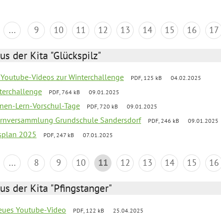
...
9
10
11
12
13
14
15
16
17
us der Kita "Glückspilz"
 Youtube-Videos zur Winterchallenge
PDF, 125 kB
04.02.2025
terchallenge
PDF, 764 kB
09.01.2025
nen-Lern-Vorschul-Tage
PDF, 720 kB
09.01.2025
ernversammlung Grundschule Sandersdorf
PDF, 246 kB
09.01.2025
esplan 2025
PDF, 247 kB
07.01.2025
...
8
9
10
11
12
13
14
15
16
us der Kita "Pfingstanger"
neues Youtube-Video
PDF, 122 kB
25.04.2025