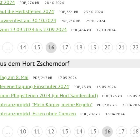
st 2024
PDF, 276 kB
28.10.2024
 auf die Herbstferien 2024
PDF, 351 kB
23.10.2024
loweenfest am 30.10.2024
PDF, 216 kB
21.10.2024
k vom 23.09.2024 bis 27.09.2024
PDF, 464 kB
17.10.2024
...
14
15
16
17
18
19
20
21
22
aus dem Hort Zscherndorf
Tag am 8. Mai
PDF, 217 kB
17.05.2024
ferienerfragung Einschüler 2024
PDF, 73 kB
15.05.2024
ramm Pfingstferien 2024 (im Hort Sandersdorf)
PDF, 123 kB
03.05.
Toleranzprojekt, "Mein Körper, meine Regeln"
PDF, 182 kB
25.04.202
Toleranzprojekt, Essen ohne Grenzen
PDF, 207 kB
16.04.2024
...
10
11
12
13
14
15
16
17
18