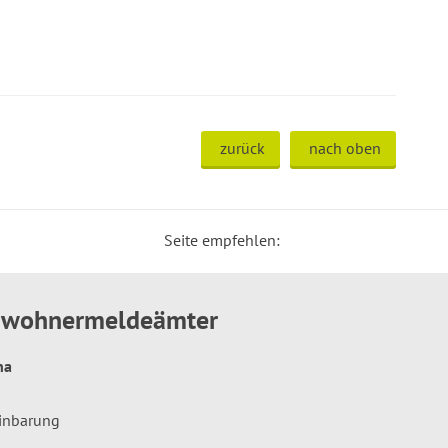
zurück
nach oben
Seite empfehlen:
inwohnermeldeämter
hna
einbarung