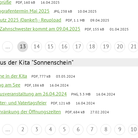
rgrüße
PDF, 160 kB
16.04.2025
ografentermin Mai 2025
JPG, 238 kB
10.04.2025
putz 2025 (Danke!) - Reupload
PDF, 1.1 MB
09.04.2025
 Zahnschwester kommt am 09.04.2025
PDF, 155 kB
01.04.2025
...
13
14
15
16
17
18
19
20
21
us der Kita "Sonnenschein"
he in der Kita
PDF, 777 kB
03.05.2024
ang am See
PDF, 186 kB
16.04.2024
kusveranstaltung am 26.04.2024
PNG, 3.3 MB
16.04.2024
er- und Vatertagsfeier
PDF, 121 kB
16.04.2024
chränkung der Öffnungszeiten
PDF, 684 kB
27.02.2024
...
2
3
4
5
6
7
8
9
10