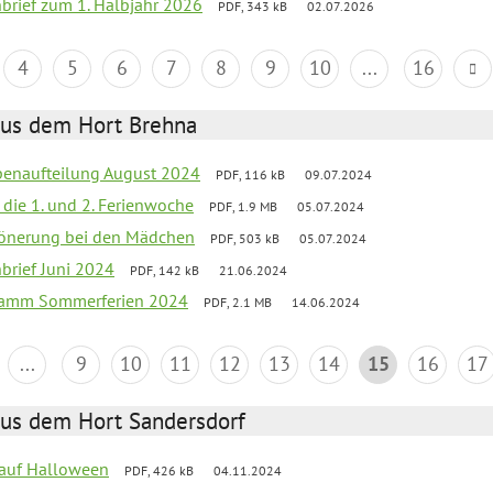
nbrief zum 1. Halbjahr 2026
PDF, 343 kB
02.07.2026
4
5
6
7
8
9
10
...
16
aus dem Hort Brehna
penaufteilung August 2024
PDF, 116 kB
09.07.2024
n die 1. und 2. Ferienwoche
PDF, 1.9 MB
05.07.2024
chönerung bei den Mädchen
PDF, 503 kB
05.07.2024
nbrief Juni 2024
PDF, 142 kB
21.06.2024
gramm Sommerferien 2024
PDF, 2.1 MB
14.06.2024
...
9
10
11
12
13
14
15
16
17
aus dem Hort Sandersdorf
k auf Halloween
PDF, 426 kB
04.11.2024