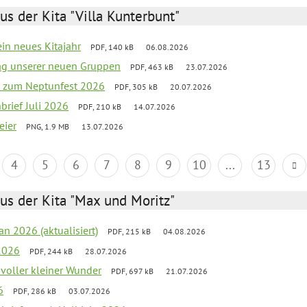
us der Kita "Villa Kunterbunt"
ein neues Kitajahr
PDF, 140 kB
06.08.2026
tag unserer neuen Gruppen
PDF, 463 kB
23.07.2026
o zum Neptunfest 2026
PDF, 305 kB
20.07.2026
nbrief Juli 2026
PDF, 210 kB
14.07.2026
eier
PNG, 1.9 MB
13.07.2026
4
5
6
7
8
9
10
...
13
us der Kita "Max und Moritz"
an 2026 (aktualisiert)
PDF, 215 kB
04.08.2026
2026
PDF, 244 kB
28.07.2026
 voller kleiner Wunder
PDF, 697 kB
21.07.2026
6
PDF, 286 kB
03.07.2026