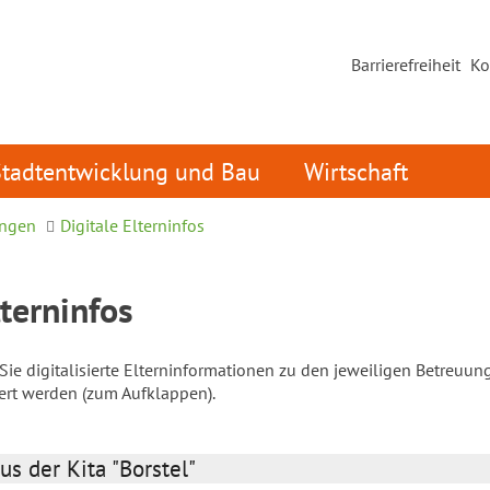
Barrierefreiheit
Ko
Stadtentwicklung und Bau
Wirtschaft
ungen
Digitale Elterninfos
lterninfos
ie digitalisierte Elterninformationen zu den jeweiligen Betreuun
iert werden (zum Aufklappen).
us der Kita "Borstel"