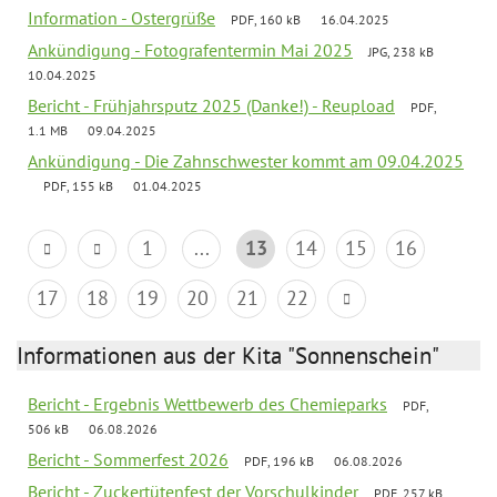
Information - Ostergrüße
PDF, 160 kB
16.04.2025
Ankündigung - Fotografentermin Mai 2025
JPG, 238 kB
10.04.2025
Bericht - Frühjahrsputz 2025 (Danke!) - Reupload
PDF,
1.1 MB
09.04.2025
Ankündigung - Die Zahnschwester kommt am 09.04.2025
PDF, 155 kB
01.04.2025
1
...
13
14
15
16
17
18
19
20
21
22
Informationen aus der Kita "Sonnenschein"
Bericht - Ergebnis Wettbewerb des Chemieparks
PDF,
506 kB
06.08.2026
Bericht - Sommerfest 2026
PDF, 196 kB
06.08.2026
Bericht - Zuckertütenfest der Vorschulkinder
PDF, 257 kB