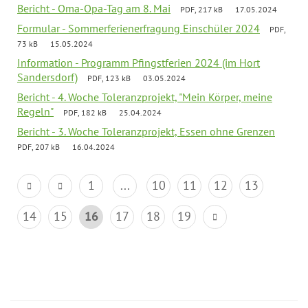
Bericht - Oma-Opa-Tag am 8. Mai
PDF, 217 kB
17.05.2024
Formular - Sommerferienerfragung Einschüler 2024
PDF,
73 kB
15.05.2024
Information - Programm Pfingstferien 2024 (im Hort
Sandersdorf)
PDF, 123 kB
03.05.2024
Bericht - 4. Woche Toleranzprojekt, "Mein Körper, meine
Regeln"
PDF, 182 kB
25.04.2024
Bericht - 3. Woche Toleranzprojekt, Essen ohne Grenzen
PDF, 207 kB
16.04.2024
1
...
10
11
12
13
14
15
16
17
18
19