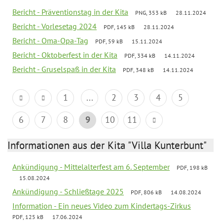
Bericht - Präventionstag in der Kita
PNG, 353 kB
28.11.2024
Bericht - Vorlesetag 2024
PDF, 145 kB
28.11.2024
Bericht - Oma-Opa-Tag
PDF, 59 kB
15.11.2024
Bericht - Oktoberfest in der Kita
PDF, 334 kB
14.11.2024
Bericht - Gruselspaß in der Kita
PDF, 348 kB
14.11.2024
1
...
2
3
4
5
6
7
8
9
10
11
Informationen aus der Kita "Villa Kunterbunt"
Ankündigung - Mittelalterfest am 6. September
PDF, 198 kB
15.08.2024
Ankündigung - Schließtage 2025
PDF, 806 kB
14.08.2024
Information - Ein neues Video zum Kindertags-Zirkus
PDF, 125 kB
17.06.2024