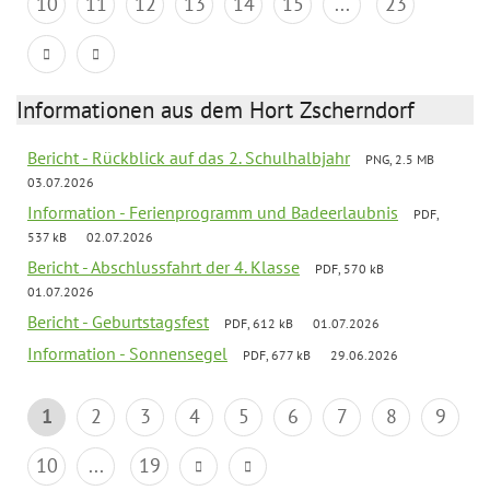
10
11
12
13
14
15
...
23
Informationen aus dem Hort Zscherndorf
Bericht - Rückblick auf das 2. Schulhalbjahr
PNG, 2.5 MB
03.07.2026
Information - Ferienprogramm und Badeerlaubnis
PDF,
537 kB
02.07.2026
Bericht - Abschlussfahrt der 4. Klasse
PDF, 570 kB
01.07.2026
Bericht - Geburtstagsfest
PDF, 612 kB
01.07.2026
Information - Sonnensegel
PDF, 677 kB
29.06.2026
1
2
3
4
5
6
7
8
9
10
...
19