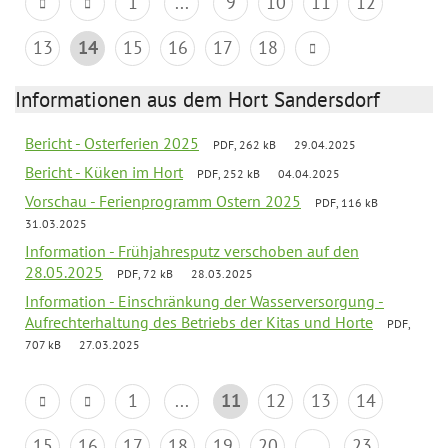
1
...
9
10
11
12
13
14
15
16
17
18
Informationen aus dem Hort Sandersdorf
Bericht - Osterferien 2025
PDF, 262 kB
29.04.2025
Bericht - Küken im Hort
PDF, 252 kB
04.04.2025
Vorschau - Ferienprogramm Ostern 2025
PDF, 116 kB
31.03.2025
Information - Frühjahresputz verschoben auf den
28.05.2025
PDF, 72 kB
28.03.2025
Information - Einschränkung der Wasserversorgung -
Aufrechterhaltung des Betriebs der Kitas und Horte
PDF,
707 kB
27.03.2025
1
...
11
12
13
14
15
16
17
18
19
20
...
23