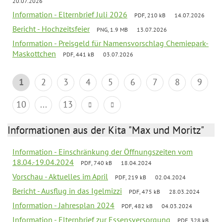
20.07.2026
Information - Elternbrief Juli 2026
PDF, 210 kB
14.07.2026
Bericht - Hochzeitsfeier
PNG, 1.9 MB
13.07.2026
Information - Preisgeld für Namensvorschlag Chemiepark-
Maskottchen
PDF, 441 kB
03.07.2026
1
2
3
4
5
6
7
8
9
10
...
13
Informationen aus der Kita "Max und Moritz"
Information - Einschränkung der Öffnungszeiten vom
18.04.-19.04.2024
PDF, 740 kB
18.04.2024
Vorschau - Aktuelles im April
PDF, 219 kB
02.04.2024
Bericht - Ausflug in das Igelmizzi
PDF, 475 kB
28.03.2024
Information - Jahresplan 2024
PDF, 482 kB
04.03.2024
Information - Elternbrief zur Essensversorgung
PDF, 328 kB