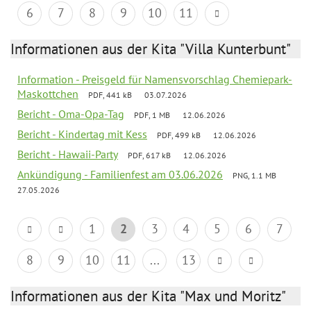
6
7
8
9
10
11
Informationen aus der Kita "Villa Kunterbunt"
Information - Preisgeld für Namensvorschlag Chemiepark-
Maskottchen
PDF, 441 kB
03.07.2026
Bericht - Oma-Opa-Tag
PDF, 1 MB
12.06.2026
Bericht - Kindertag mit Kess
PDF, 499 kB
12.06.2026
Bericht - Hawaii-Party
PDF, 617 kB
12.06.2026
Ankündigung - Familienfest am 03.06.2026
PNG, 1.1 MB
27.05.2026
1
2
3
4
5
6
7
8
9
10
11
...
13
Informationen aus der Kita "Max und Moritz"