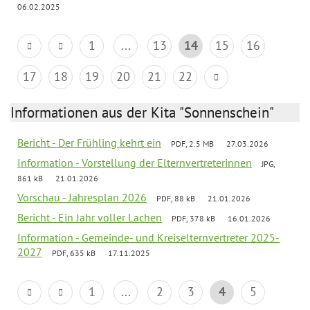
06.02.2025
1
...
13
14
15
16
17
18
19
20
21
22
Informationen aus der Kita "Sonnenschein"
Bericht - Der Frühling kehrt ein
PDF, 2.5 MB
27.03.2026
Information - Vorstellung der Elternvertreterinnen
JPG,
861 kB
21.01.2026
Vorschau - Jahresplan 2026
PDF, 88 kB
21.01.2026
Bericht - Ein Jahr voller Lachen
PDF, 378 kB
16.01.2026
Information - Gemeinde- und Kreiselternvertreter 2025-
2027
PDF, 635 kB
17.11.2025
1
...
2
3
4
5