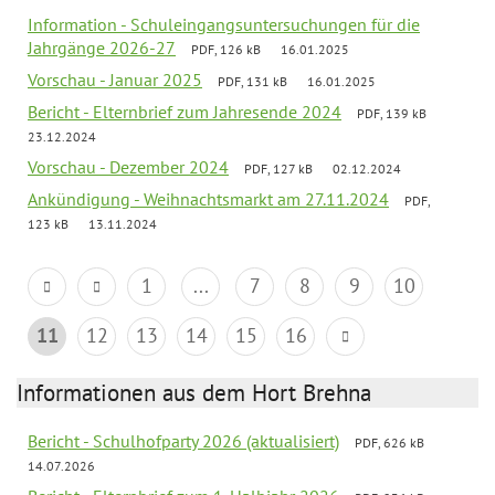
Information - Schuleingangsuntersuchungen für die
Jahrgänge 2026-27
PDF, 126 kB
16.01.2025
Vorschau - Januar 2025
PDF, 131 kB
16.01.2025
Bericht - Elternbrief zum Jahresende 2024
PDF, 139 kB
23.12.2024
Vorschau - Dezember 2024
PDF, 127 kB
02.12.2024
Ankündigung - Weihnachtsmarkt am 27.11.2024
PDF,
123 kB
13.11.2024
1
...
7
8
9
10
11
12
13
14
15
16
Informationen aus dem Hort Brehna
Bericht - Schulhofparty 2026 (aktualisiert)
PDF, 626 kB
14.07.2026