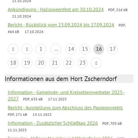
23.10.2024
Ankündigung - Halloweenfest am 30.10.2024
PDF, 216 kB
21.10.2024
Bericht - Rückblick vom 23.09.2024 bis 27.09.2024
PDF,
464 kB
17.10.2024
1
...
14
15
16
17
18
19
20
21
22
23
Informationen aus dem Hort Zscherndorf
Information - Gemeinde- und Kreiselternvertreter 2025-
2027
PDF, 635 kB
17.11.2025
Bericht - Ausstellung zum Abschluss des Papierprojekts
PDF, 271 kB
13.11.2025
Information - Zusätzlicher Schließtag 2026
PDF, 703 kB
11.11.2025