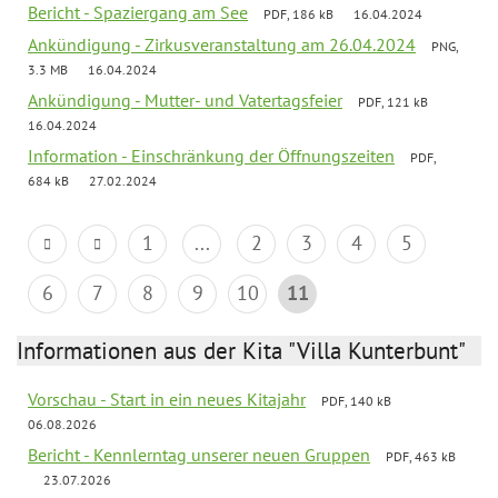
Bericht - Spaziergang am See
PDF, 186 kB
16.04.2024
Ankündigung - Zirkusveranstaltung am 26.04.2024
PNG,
3.3 MB
16.04.2024
Ankündigung - Mutter- und Vatertagsfeier
PDF, 121 kB
16.04.2024
Information - Einschränkung der Öffnungszeiten
PDF,
684 kB
27.02.2024
1
...
2
3
4
5
6
7
8
9
10
11
Informationen aus der Kita "Villa Kunterbunt"
Vorschau - Start in ein neues Kitajahr
PDF, 140 kB
06.08.2026
Bericht - Kennlerntag unserer neuen Gruppen
PDF, 463 kB
23.07.2026