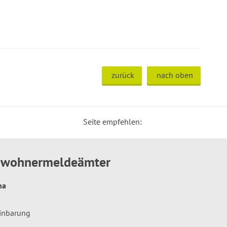
zurück
nach oben
Seite empfehlen:
inwohnermeldeämter
hna
einbarung