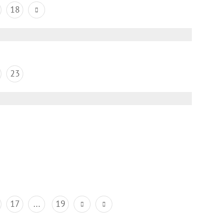
18
23
17
...
19