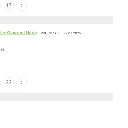
17
der Kitas und Horte
PDF, 707 kB
27.03.2025
025
22