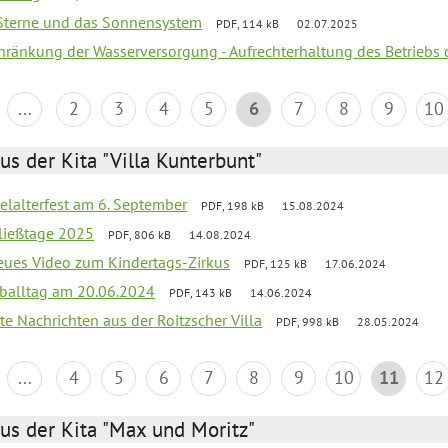
, Sterne und das Sonnensystem
PDF, 114 kB
02.07.2025
chränkung der Wasserversorgung - Aufrechterhaltung des Betriebs 
...
2
3
4
5
6
7
8
9
10
us der Kita "Villa Kunterbunt"
elalterfest am 6. September
PDF, 198 kB
15.08.2024
ließtage 2025
PDF, 806 kB
14.08.2024
neues Video zum Kindertags-Zirkus
PDF, 125 kB
17.06.2024
balltag am 20.06.2024
PDF, 143 kB
14.06.2024
te Nachrichten aus der Roitzscher Villa
PDF, 998 kB
28.05.2024
...
4
5
6
7
8
9
10
11
12
us der Kita "Max und Moritz"