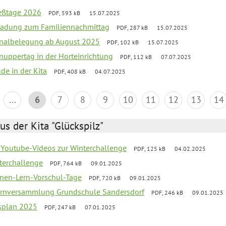
ießtage 2026
PDF, 593 kB
15.07.2025
ladung zum Familiennachmittag
PDF, 287 kB
15.07.2025
onalbelegung ab August 2025
PDF, 102 kB
15.07.2025
uppertag in der Horteinrichtung
PDF, 112 kB
07.07.2025
ude in der Kita
PDF, 408 kB
04.07.2025
...
6
7
8
9
10
11
12
13
14
us der Kita "Glückspilz"
 Youtube-Videos zur Winterchallenge
PDF, 125 kB
04.02.2025
terchallenge
PDF, 764 kB
09.01.2025
nen-Lern-Vorschul-Tage
PDF, 720 kB
09.01.2025
ernversammlung Grundschule Sandersdorf
PDF, 246 kB
09.01.2025
esplan 2025
PDF, 247 kB
07.01.2025