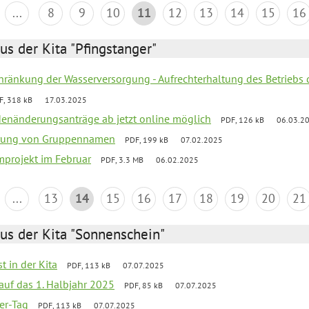
...
8
9
10
11
12
13
14
15
16
us der Kita "Pfingstanger"
chränkung der Wasserversorgung - Aufrechterhaltung des Betriebs 
F, 318 kB
17.03.2025
denänderungsanträge ab jetzt online möglich
PDF, 126 kB
06.03.2
erung von Gruppennamen
PDF, 199 kB
07.02.2025
mprojekt im Februar
PDF, 3.3 MB
06.02.2025
...
13
14
15
16
17
18
19
20
21
us der Kita "Sonnenschein"
t in der Kita
PDF, 113 kB
07.07.2025
 auf das 1. Halbjahr 2025
PDF, 85 kB
07.07.2025
ter-Tag
PDF, 113 kB
07.07.2025