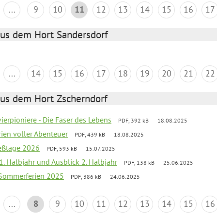
...
9
10
11
12
13
14
15
16
17
aus dem Hort Sandersdorf
...
14
15
16
17
18
19
20
21
22
aus dem Hort Zscherndorf
vierpioniere - Die Faser des Lebens
PDF, 392 kB
18.08.2025
rien voller Abenteuer
PDF, 439 kB
18.08.2025
ießtage 2026
PDF, 593 kB
15.07.2025
 1. Halbjahr und Ausblick 2. Halbjahr
PDF, 138 kB
25.06.2025
 Sommerferien 2025
PDF, 386 kB
24.06.2025
...
8
9
10
11
12
13
14
15
16