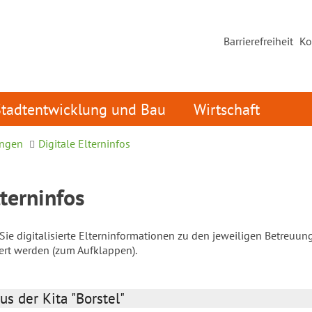
Barrierefreiheit
Ko
Stadtentwicklung und Bau
Wirtschaft
ungen
Digitale Elterninfos
lterninfos
ie digitalisierte Elterninformationen zu den jeweiligen Betreuun
iert werden (zum Aufklappen).
us der Kita "Borstel"