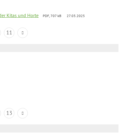
der Kitas und Horte
PDF, 707 kB
27.03.2025
11
13