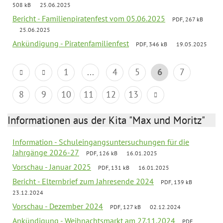
508 kB
25.06.2025
Bericht - Familienpiratenfest vom 05.06.2025
PDF, 267 kB
25.06.2025
Ankündigung - Piratenfamilienfest
PDF, 346 kB
19.05.2025
1
...
4
5
6
7
8
9
10
11
12
13
Informationen aus der Kita "Max und Moritz"
Information - Schuleingangsuntersuchungen für die
Jahrgänge 2026-27
PDF, 126 kB
16.01.2025
Vorschau - Januar 2025
PDF, 131 kB
16.01.2025
Bericht - Elternbrief zum Jahresende 2024
PDF, 139 kB
23.12.2024
Vorschau - Dezember 2024
PDF, 127 kB
02.12.2024
Ankündigung - Weihnachtsmarkt am 27.11.2024
PDF,