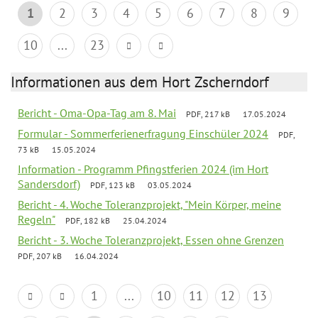
1
2
3
4
5
6
7
8
9
10
...
23
Informationen aus dem Hort Zscherndorf
Bericht - Oma-Opa-Tag am 8. Mai
PDF, 217 kB
17.05.2024
Formular - Sommerferienerfragung Einschüler 2024
PDF,
73 kB
15.05.2024
Information - Programm Pfingstferien 2024 (im Hort
Sandersdorf)
PDF, 123 kB
03.05.2024
Bericht - 4. Woche Toleranzprojekt, "Mein Körper, meine
Regeln"
PDF, 182 kB
25.04.2024
Bericht - 3. Woche Toleranzprojekt, Essen ohne Grenzen
PDF, 207 kB
16.04.2024
1
...
10
11
12
13