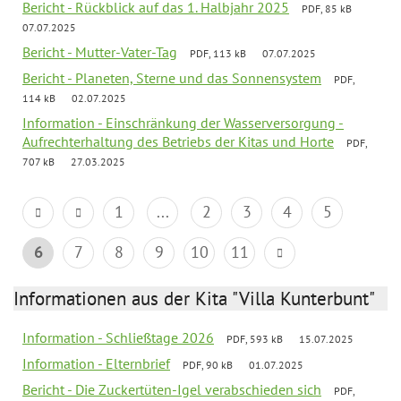
Bericht - Rückblick auf das 1. Halbjahr 2025
PDF, 85 kB
07.07.2025
Bericht - Mutter-Vater-Tag
PDF, 113 kB
07.07.2025
Bericht - Planeten, Sterne und das Sonnensystem
PDF,
114 kB
02.07.2025
Information - Einschränkung der Wasserversorgung -
Aufrechterhaltung des Betriebs der Kitas und Horte
PDF,
707 kB
27.03.2025
1
...
2
3
4
5
6
7
8
9
10
11
Informationen aus der Kita "Villa Kunterbunt"
Information - Schließtage 2026
PDF, 593 kB
15.07.2025
Information - Elternbrief
PDF, 90 kB
01.07.2025
Bericht - Die Zuckertüten-Igel verabschieden sich
PDF,