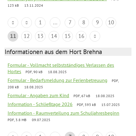
123 kB
13.11.2024
1
...
7
8
9
10
11
12
13
14
15
16
Informationen aus dem Hort Brehna
Formular - Vollmacht selbstständiges Verlassen des
Hortes
PDF, 90 kB
18.08.2025
Formular - Bedarfsmeldung zur Ferienbetreuung
PDF,
208 kB
18.08.2025
Formular - Angaben zum Kind
PDF, 67 kB
18.08.2025
Information - Schließtage 2026
PDF, 593 kB
15.07.2025
Information - Raumverteilung zum Schuljahresbeginn
PDF, 3.8 MB
09.07.2025