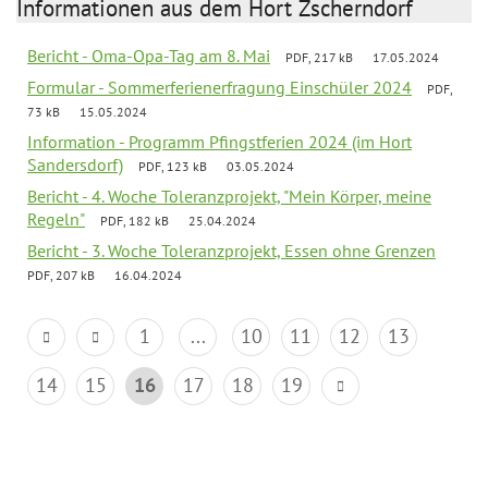
Informationen aus dem Hort Zscherndorf
Bericht - Oma-Opa-Tag am 8. Mai
PDF, 217 kB
17.05.2024
Formular - Sommerferienerfragung Einschüler 2024
PDF,
73 kB
15.05.2024
Information - Programm Pfingstferien 2024 (im Hort
Sandersdorf)
PDF, 123 kB
03.05.2024
Bericht - 4. Woche Toleranzprojekt, "Mein Körper, meine
Regeln"
PDF, 182 kB
25.04.2024
Bericht - 3. Woche Toleranzprojekt, Essen ohne Grenzen
PDF, 207 kB
16.04.2024
1
...
10
11
12
13
14
15
16
17
18
19