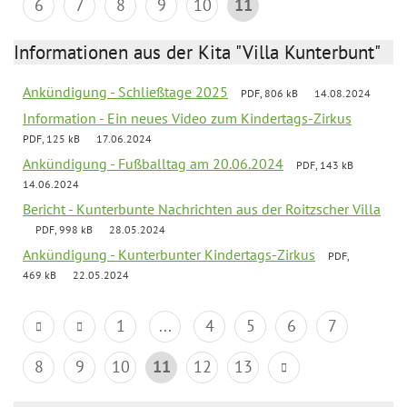
6
7
8
9
10
11
Informationen aus der Kita "Villa Kunterbunt"
Ankündigung - Schließtage 2025
PDF, 806 kB
14.08.2024
Information - Ein neues Video zum Kindertags-Zirkus
PDF, 125 kB
17.06.2024
Ankündigung - Fußballtag am 20.06.2024
PDF, 143 kB
14.06.2024
Bericht - Kunterbunte Nachrichten aus der Roitzscher Villa
PDF, 998 kB
28.05.2024
Ankündigung - Kunterbunter Kindertags-Zirkus
PDF,
469 kB
22.05.2024
1
...
4
5
6
7
8
9
10
11
12
13