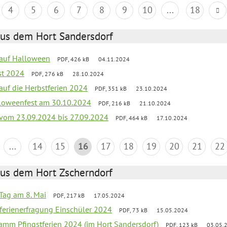
4
5
6
7
8
9
10
...
18
aus dem Hort Sandersdorf
k auf Halloween
PDF, 426 kB
04.11.2024
st 2024
PDF, 276 kB
28.10.2024
 auf die Herbstferien 2024
PDF, 351 kB
23.10.2024
loweenfest am 30.10.2024
PDF, 216 kB
21.10.2024
k vom 23.09.2024 bis 27.09.2024
PDF, 464 kB
17.10.2024
...
14
15
16
17
18
19
20
21
22
aus dem Hort Zscherndorf
Tag am 8. Mai
PDF, 217 kB
17.05.2024
ferienerfragung Einschüler 2024
PDF, 73 kB
15.05.2024
ramm Pfingstferien 2024 (im Hort Sandersdorf)
PDF, 123 kB
03.05.