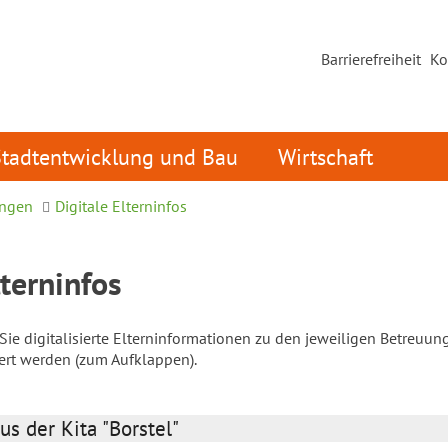
Barrierefreiheit
Ko
Stadtentwicklung und Bau
Wirtschaft
ungen
Digitale Elterninfos
lterninfos
ie digitalisierte Elterninformationen zu den jeweiligen Betreuun
iert werden (zum Aufklappen).
us der Kita "Borstel"