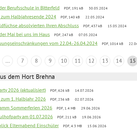
der Berufsschule in Bitterfeld
PDF, 191 kB
30.05.2024
ief zum Halbjahresende 2024
PDF, 140 kB
22.05.2024
aldfüchse absolvierten Ihren Abschluss
PDF, 437 kB
15.05.2024
 der Mai bei uns im Haus
PDF, 247 kB
07.05.2024
reuungseinschränkungen vom 22.04.-26.04.2024
PDF, 1014 kB
22.0
...
7
8
9
10
11
12
13
14
15
aus dem Hort Brehna
rty 2026 (aktualisiert)
PDF, 626 kB
14.07.2026
ef zum 1. Halbjahr 2026
PDF, 236 kB
02.07.2026
gramm Sommerferien 2026
PDF, 1.4 MB
29.06.2026
ulhofparty am 01.07.2026
PDF, 211 kB
19.06.2026
blick Elternabend Einschüler
PDF, 4.3 MB
15.06.2026