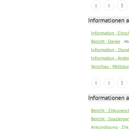
1
Informationen a
Information - Eins
Bericht - Danke
PD
Information - Stun
Information - Änd
Vorschau - Weltrau
1
Informationen a
Bericht - Zirkuswoc
Bericht - Spazierg
Ankündigung - Zir