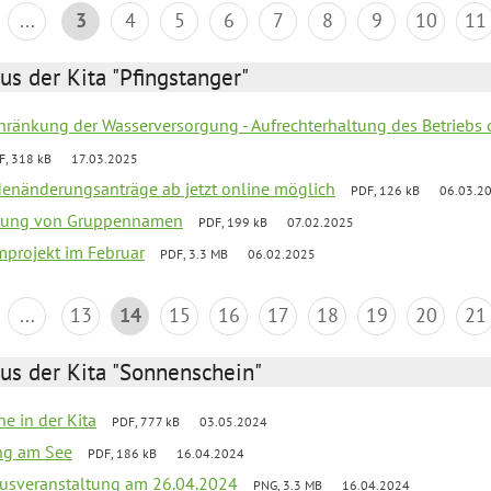
...
3
4
5
6
7
8
9
10
11
us der Kita "Pfingstanger"
chränkung der Wasserversorgung - Aufrechterhaltung des Betriebs 
F, 318 kB
17.03.2025
denänderungsanträge ab jetzt online möglich
PDF, 126 kB
06.03.2
erung von Gruppennamen
PDF, 199 kB
07.02.2025
mprojekt im Februar
PDF, 3.3 MB
06.02.2025
...
13
14
15
16
17
18
19
20
21
us der Kita "Sonnenschein"
he in der Kita
PDF, 777 kB
03.05.2024
ang am See
PDF, 186 kB
16.04.2024
kusveranstaltung am 26.04.2024
PNG, 3.3 MB
16.04.2024