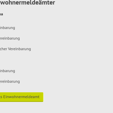
inwohnermeldeämter
hna
einbarung
ereinbarung
icher Vereinbarung
einbarung
ereinbarung
das Einwohnermeldeamt