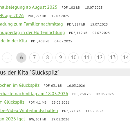
onalbelegung ab August 2025
PDF, 102 kB
15.07.2025
ießtage 2026
PDF, 593 kB
15.07.2025
ladung zum Familiennachmittag
PDF, 287 kB
15.07.2025
uppertag in der Horteinrichtung
PDF, 112 kB
07.07.2025
ude in der Kita
PDF, 408 kB
04.07.2025
...
6
7
8
9
10
11
12
13
14
us der Kita "Glückspilz"
ochen im Glückspilz
PDF, 631 kB
16.03.2026
erbastelnachmittag am 18.03.2026
PDF, 238 kB
09.03.2026
im Glückspilz
PDF, 4.1 MB
23.02.2026
ube-Video Winterlandschaften
PDF, 271 kB
11.02.2026
lan 2026 Igel
JPG, 301 kB
29.01.2026