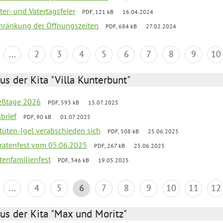
er- und Vatertagsfeier
PDF, 121 kB
16.04.2024
chränkung der Öffnungszeiten
PDF, 684 kB
27.02.2024
...
2
3
4
5
6
7
8
9
10
us der Kita "Villa Kunterbunt"
ießtage 2026
PDF, 593 kB
15.07.2025
brief
PDF, 90 kB
01.07.2025
rtüten-Igel verabschieden sich
PDF, 508 kB
25.06.2025
piratenfest vom 05.06.2025
PDF, 267 kB
25.06.2025
tenfamilienfest
PDF, 346 kB
19.05.2025
...
4
5
6
7
8
9
10
11
12
us der Kita "Max und Moritz"