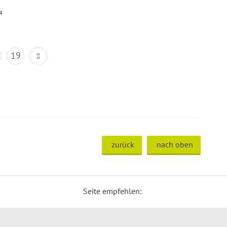
4
19
zurück
nach oben
Seite empfehlen: