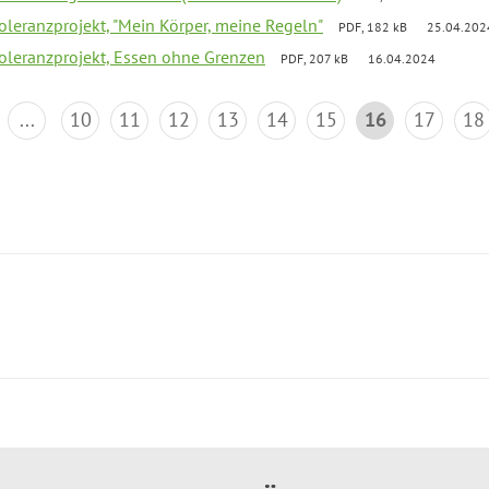
Toleranzprojekt, "Mein Körper, meine Regeln"
PDF, 182 kB
25.04.202
Toleranzprojekt, Essen ohne Grenzen
PDF, 207 kB
16.04.2024
...
10
11
12
13
14
15
16
17
18