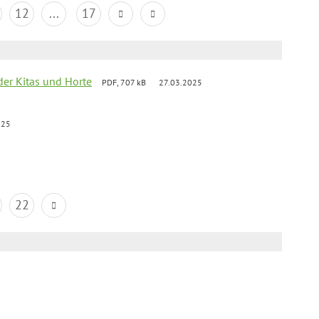
12
...
17
der Kitas und Horte
PDF, 707 kB
27.03.2025
025
22