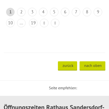
1
2
3
4
5
6
7
8
9
10
...
19
zurück
nach oben
Seite empfehlen:
Öffnungszeiten Rathaus Sandersdorf-