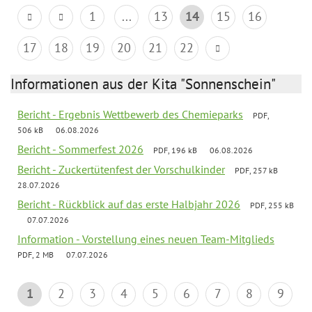
1
...
13
14
15
16
17
18
19
20
21
22
Informationen aus der Kita "Sonnenschein"
Bericht - Ergebnis Wettbewerb des Chemieparks
PDF,
506 kB
06.08.2026
Bericht - Sommerfest 2026
PDF, 196 kB
06.08.2026
Bericht - Zuckertütenfest der Vorschulkinder
PDF, 257 kB
28.07.2026
Bericht - Rückblick auf das erste Halbjahr 2026
PDF, 255 kB
07.07.2026
Information - Vorstellung eines neuen Team-Mitglieds
PDF, 2 MB
07.07.2026
1
2
3
4
5
6
7
8
9