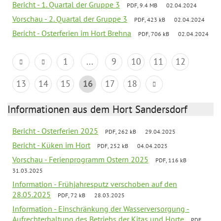
Bericht - 1. Quartal der Gruppe 3
PDF, 9.4 MB
02.04.2024
Vorschau - 2. Quartal der Gruppe 3
PDF, 423 kB
02.04.2024
Bericht - Osterferien im Hort Brehna
PDF, 706 kB
02.04.2024
1
...
9
10
11
12
13
14
15
16
17
18
Informationen aus dem Hort Sandersdorf
Bericht - Osterferien 2025
PDF, 262 kB
29.04.2025
Bericht - Küken im Hort
PDF, 252 kB
04.04.2025
Vorschau - Ferienprogramm Ostern 2025
PDF, 116 kB
31.03.2025
Information - Frühjahresputz verschoben auf den
28.05.2025
PDF, 72 kB
28.03.2025
Information - Einschränkung der Wasserversorgung -
Aufrechterhaltung des Betriebs der Kitas und Horte
PDF,