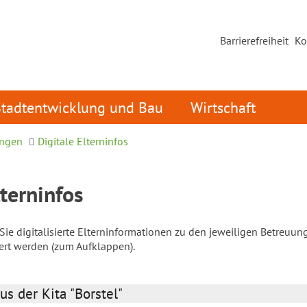
Barrierefreiheit
Ko
Stadtentwicklung und Bau
Wirtschaft
ungen
Digitale Elterninfos
lterninfos
ie digitalisierte Elterninformationen zu den jeweiligen Betreuun
iert werden (zum Aufklappen).
us der Kita "Borstel"