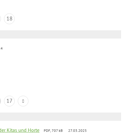
18
24
17
der Kitas und Horte
PDF, 707 kB
27.03.2025