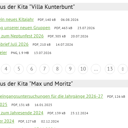
us der Kita "Villa Kunterbunt"
ein neues Kitajahr
PDF, 140 kB
06.08.2026
tag unserer neuen Gruppen
PDF, 463 kB
23.07.2026
o zum Neptunfest 2026
PDF, 305 kB
20.07.2026
nbrief Juli 2026
PDF, 210 kB
14.07.2026
eier
PNG, 1.9 MB
13.07.2026
4
5
6
7
8
9
10
...
13
us der Kita "Max und Moritz"
uleingangsuntersuchungen für die Jahrgänge 2026-27
PDF, 126 kB
2025
PDF, 131 kB
16.01.2025
ef zum Jahresende 2024
PDF, 139 kB
23.12.2024
er 2024
PDF, 127 kB
02.12.2024