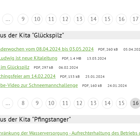
...
9
10
11
12
13
14
15
16
17
us der Kita "Glückspilz"
derwochen vom 08.04.2024 bis 03.05.2024
PDF, 260 kB
05.04.20
Ludwig ist neue Kitaleitung
PDF, 1.4 MB
13.03.2024
r im Glückspilz
PDF, 297 kB
06.02.2024
chingsfeier am 14.02.2024
PDF, 153 kB
25.01.2024
tube-Video zur Schneemannchallenge
PDF, 160 kB
24.01.2024
...
8
9
10
11
12
13
14
15
16
us der Kita "Pfingstanger"
chränkung der Wasserversorgung - Aufrechterhaltung des Betriebs 