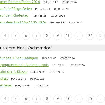
gramm Sommerferien 2026
PDF, 173 kB
29.06.2026
auf die Pfingstferien
PDF, 281 kB
02.06.2026
 auf den Kindertag
PDF, 425 kB
02.06.2026
k aus dem Hort 18.-22.05.2026
PDF, 293 kB
22.05.2026
4
5
6
7
8
9
10
...
23
aus dem Hort Zscherndorf
 auf das 2. Schulhalbjahr
PNG, 2.5 MB
03.07.2026
ienprogramm und Badeerlaubnis
PDF, 537 kB
02.07.2026
ahrt der 4. Klasse
PDF, 570 kB
01.07.2026
gsfest
PDF, 612 kB
01.07.2026
ensegel
PDF, 677 kB
29.06.2026
4
5
6
7
8
9
10
...
19