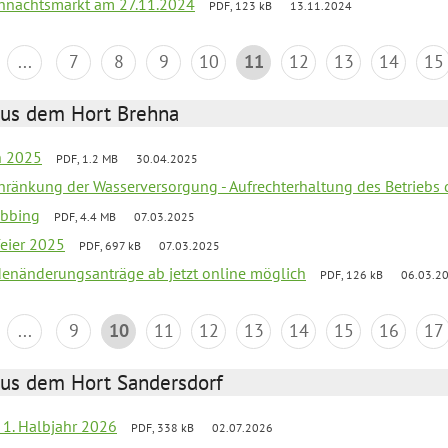
hnachtsmarkt am 27.11.2024
PDF, 123 kB
13.11.2024
...
7
8
9
10
11
12
13
14
15
aus dem Hort Brehna
en 2025
PDF, 1.2 MB
30.04.2025
chränkung der Wasserversorgung - Aufrechterhaltung des Betriebs 
obbing
PDF, 4.4 MB
07.03.2025
feier 2025
PDF, 697 kB
07.03.2025
denänderungsanträge ab jetzt online möglich
PDF, 126 kB
06.03.2
...
9
10
11
12
13
14
15
16
17
aus dem Hort Sandersdorf
f 1. Halbjahr 2026
PDF, 338 kB
02.07.2026