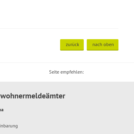
zurück
nach oben
Seite empfehlen:
inwohnermeldeämter
hna
einbarung