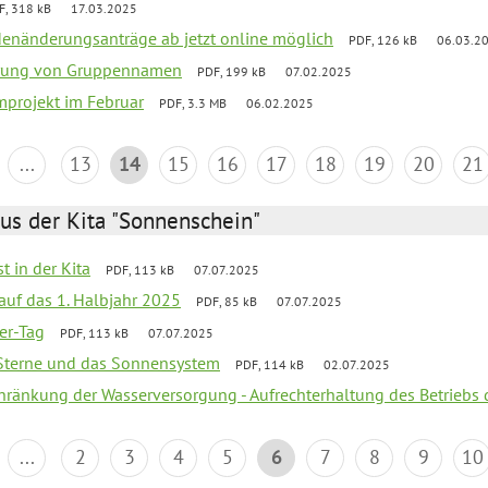
F, 318 kB
17.03.2025
denänderungsanträge ab jetzt online möglich
PDF, 126 kB
06.03.2
erung von Gruppennamen
PDF, 199 kB
07.02.2025
mprojekt im Februar
PDF, 3.3 MB
06.02.2025
...
13
14
15
16
17
18
19
20
21
us der Kita "Sonnenschein"
t in der Kita
PDF, 113 kB
07.07.2025
 auf das 1. Halbjahr 2025
PDF, 85 kB
07.07.2025
ter-Tag
PDF, 113 kB
07.07.2025
, Sterne und das Sonnensystem
PDF, 114 kB
02.07.2025
chränkung der Wasserversorgung - Aufrechterhaltung des Betriebs 
...
2
3
4
5
6
7
8
9
10