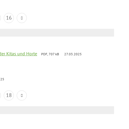
16
der Kitas und Horte
PDF, 707 kB
27.03.2025
025
18