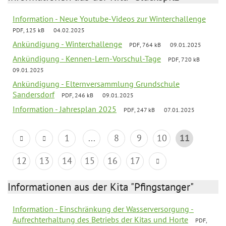
Information - Neue Youtube-Videos zur Winterchallenge
PDF, 125 kB
04.02.2025
Ankündigung - Winterchallenge
PDF, 764 kB
09.01.2025
Ankündigung - Kennen-Lern-Vorschul-Tage
PDF, 720 kB
09.01.2025
Ankündigung - Elternversammlung Grundschule
Sandersdorf
PDF, 246 kB
09.01.2025
Information - Jahresplan 2025
PDF, 247 kB
07.01.2025
1
...
8
9
10
11
12
13
14
15
16
17
Informationen aus der Kita "Pfingstanger"
Information - Einschränkung der Wasserversorgung -
Aufrechterhaltung des Betriebs der Kitas und Horte
PDF,