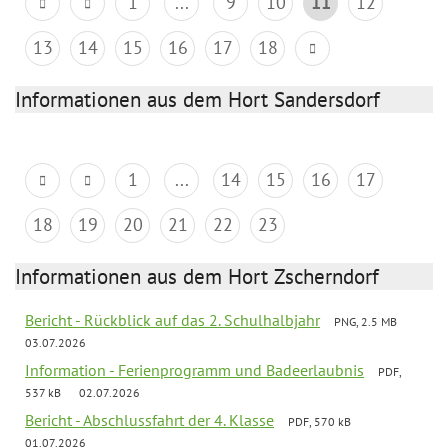
1
...
9
10
11
12
13
14
15
16
17
18
Informationen aus dem Hort Sandersdorf
1
...
14
15
16
17
18
19
20
21
22
23
Informationen aus dem Hort Zscherndorf
Bericht - Rückblick auf das 2. Schulhalbjahr
PNG, 2.5 MB
03.07.2026
Information - Ferienprogramm und Badeerlaubnis
PDF,
537 kB
02.07.2026
Bericht - Abschlussfahrt der 4. Klasse
PDF, 570 kB
01.07.2026