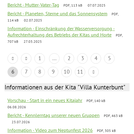
Bericht - Mutter-Vater-Tag
PDF, 113 kB
07.07.2025
Bericht - Planeten, Sterne und das Sonnensystem
PDF,
114 kB
02.07.2025
Information - Einschränkung der Wasserversorgung -
Aufrechterhaltung des Betriebs der Kitas und Horte
PDF,
707 kB
27.03.2025
1
...
2
3
4
5
6
7
8
9
10
11
Informationen aus der Kita "Villa Kunterbunt"
Vorschau - Start in ein neues Kitajahr
PDF, 140 kB
06.08.2026
Bericht - Kennlerntag unserer neuen Gruppen
PDF, 463 kB
23.07.2026
Information - Video zum Neptunfest 2026
PDF, 305 kB