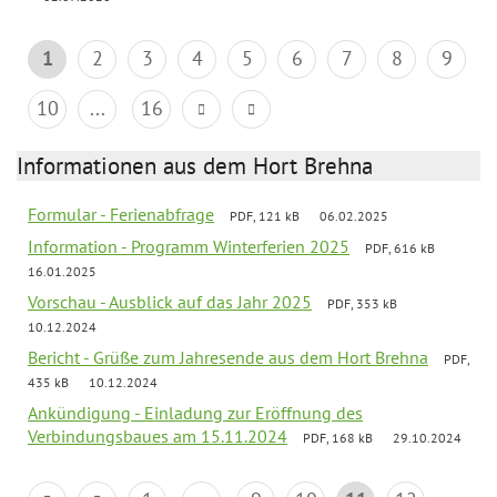
1
2
3
4
5
6
7
8
9
10
...
16
Informationen aus dem Hort Brehna
Formular - Ferienabfrage
PDF, 121 kB
06.02.2025
Information - Programm Winterferien 2025
PDF, 616 kB
16.01.2025
Vorschau - Ausblick auf das Jahr 2025
PDF, 353 kB
10.12.2024
Bericht - Grüße zum Jahresende aus dem Hort Brehna
PDF,
435 kB
10.12.2024
Ankündigung - Einladung zur Eröffnung des
Verbindungsbaues am 15.11.2024
PDF, 168 kB
29.10.2024