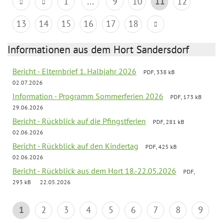
1
...
9
10
11
12
13
14
15
16
17
18
Informationen aus dem Hort Sandersdorf
Bericht - Elternbrief 1. Halbjahr 2026
PDF, 338 kB
02.07.2026
Information - Programm Sommerferien 2026
PDF, 173 kB
29.06.2026
Bericht - Rückblick auf die Pfingstferien
PDF, 281 kB
02.06.2026
Bericht - Rückblick auf den Kindertag
PDF, 425 kB
02.06.2026
Bericht - Rückblick aus dem Hort 18.-22.05.2026
PDF,
293 kB
22.05.2026
1
2
3
4
5
6
7
8
9