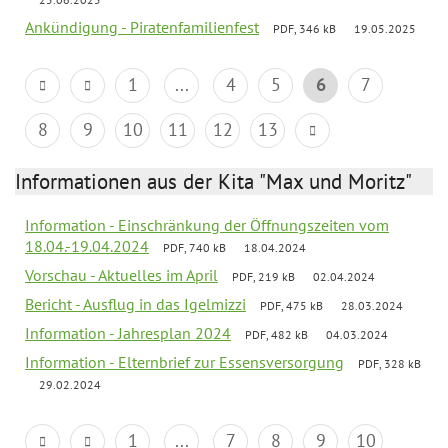
Ankündigung - Piratenfamilienfest
PDF, 346 kB
19.05.2025
1
...
4
5
6
7
8
9
10
11
12
13
Informationen aus der Kita "Max und Moritz"
Information - Einschränkung der Öffnungszeiten vom
18.04.-19.04.2024
PDF, 740 kB
18.04.2024
Vorschau - Aktuelles im April
PDF, 219 kB
02.04.2024
Bericht - Ausflug in das Igelmizzi
PDF, 475 kB
28.03.2024
Information - Jahresplan 2024
PDF, 482 kB
04.03.2024
Information - Elternbrief zur Essensversorgung
PDF, 328 kB
29.02.2024
1
...
7
8
9
10