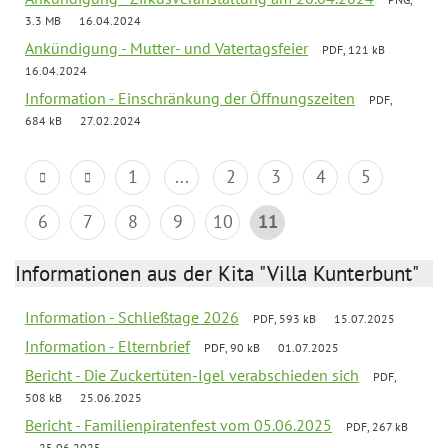
3.3 MB
16.04.2024
Ankündigung - Mutter- und Vatertagsfeier
PDF, 121 kB
16.04.2024
Information - Einschränkung der Öffnungszeiten
PDF,
684 kB
27.02.2024
1
...
2
3
4
5
6
7
8
9
10
11
Informationen aus der Kita "Villa Kunterbunt"
Information - Schließtage 2026
PDF, 593 kB
15.07.2025
Information - Elternbrief
PDF, 90 kB
01.07.2025
Bericht - Die Zuckertüten-Igel verabschieden sich
PDF,
508 kB
25.06.2025
Bericht - Familienpiratenfest vom 05.06.2025
PDF, 267 kB
25.06.2025