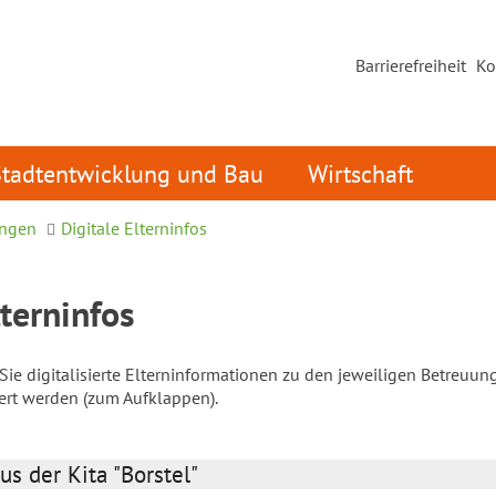
Barrierefreiheit
Ko
Stadtentwicklung und Bau
Wirtschaft
ungen
Digitale Elterninfos
lterninfos
ie digitalisierte Elterninformationen zu den jeweiligen Betreuun
iert werden (zum Aufklappen).
us der Kita "Borstel"