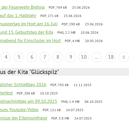
ei der Feuerwehr Brehna
PDF, 769 kB
25.06.2026
 auf das 1. Halbjahr
PDF, 271 kB
25.06.2026
uppertag im Hort am 16. Juli
PDF, 290 kB
23.06.2026
 und 15. Geburtstag der Kita
PNG, 2.2 MB
10.06.2026
rnabend für Einschüler im Hort
PDF, 4 MB
20.05.2026
4
5
6
7
8
9
10
...
18
us der Kita "Glückspilz"
tzlicher Schließtag 2026
PDF, 703 kB
11.11.2025
terfest
PDF, 206 kB
10.10.2025
telnachmittag am 09.10.2025
PNG, 1.4 MB
06.10.2025
neues Youtube-Video
PDF, 121 kB
24.07.2025
bnisse der Elternumfrage
PDF, 3.8 MB
24.07.2025