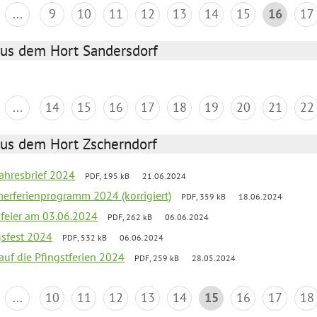
...
9
10
11
12
13
14
15
16
17
aus dem Hort Sandersdorf
...
14
15
16
17
18
19
20
21
22
aus dem Hort Zscherndorf
jahresbrief 2024
PDF, 195 kB
21.06.2024
erferienprogramm 2024 (korrigiert)
PDF, 359 kB
18.06.2024
sfeier am 03.06.2024
PDF, 262 kB
06.06.2024
gsfest 2024
PDF, 532 kB
06.06.2024
 auf die Pfingstferien 2024
PDF, 259 kB
28.05.2024
...
10
11
12
13
14
15
16
17
18