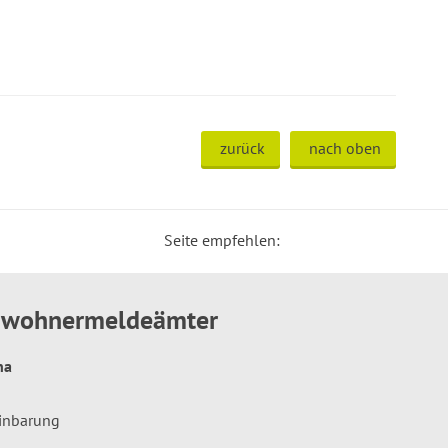
zurück
nach oben
Seite empfehlen:
inwohnermeldeämter
hna
einbarung