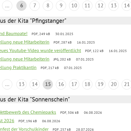
...
6
7
8
9
10
11
12
13
14
us der Kita "Pfingstanger"
sind Baumpate!
PDF, 249 kB
30.01.2025
ellung neue Mitarbeiterin
PDF, 287 kB
16.01.2025
neues Youtube-Video wurde veröffentlicht
PDF, 122 kB
16.01.2025
ellung neue Mitarbeiterin
JPG, 202 kB
07.01.2025
ellung Praktikantin
PDF, 217 kB
07.01.2025
...
13
14
15
16
17
18
19
20
21
us der Kita "Sonnenschein"
 Wettbewerb des Chemieparks
PDF, 506 kB
06.08.2026
st 2026
PDF, 196 kB
06.08.2026
enfest der Vorschulkinder
PDF, 257 kB
28.07.2026