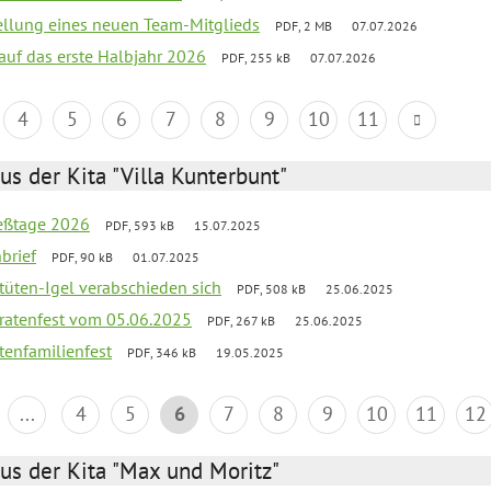
tellung eines neuen Team-Mitglieds
PDF, 2 MB
07.07.2026
 auf das erste Halbjahr 2026
PDF, 255 kB
07.07.2026
4
5
6
7
8
9
10
11
us der Kita "Villa Kunterbunt"
ießtage 2026
PDF, 593 kB
15.07.2025
brief
PDF, 90 kB
01.07.2025
rtüten-Igel verabschieden sich
PDF, 508 kB
25.06.2025
piratenfest vom 05.06.2025
PDF, 267 kB
25.06.2025
tenfamilienfest
PDF, 346 kB
19.05.2025
...
4
5
6
7
8
9
10
11
12
us der Kita "Max und Moritz"