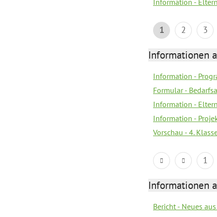
Information - Elter
1
2
3
Informationen 
Information - Prog
Formular - Bedarfs
Information - Elter
Information - Proj
Vorschau - 4. Klas
1
Informationen 
Bericht - Neues au