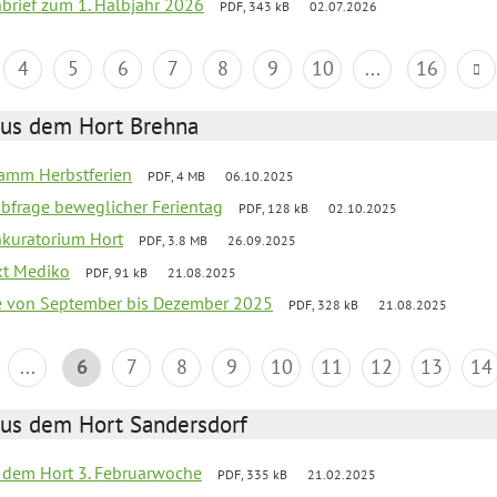
nbrief zum 1. Halbjahr 2026
PDF, 343 kB
02.07.2026
4
5
6
7
8
9
10
...
16
aus dem Hort Brehna
ramm Herbstferien
PDF, 4 MB
06.10.2025
abfrage beweglicher Ferientag
PDF, 128 kB
02.10.2025
nkuratorium Hort
PDF, 3.8 MB
26.09.2025
ekt Mediko
PDF, 91 kB
21.08.2025
se von September bis Dezember 2025
PDF, 328 kB
21.08.2025
...
6
7
8
9
10
11
12
13
14
aus dem Hort Sandersdorf
s dem Hort 3. Februarwoche
PDF, 335 kB
21.02.2025