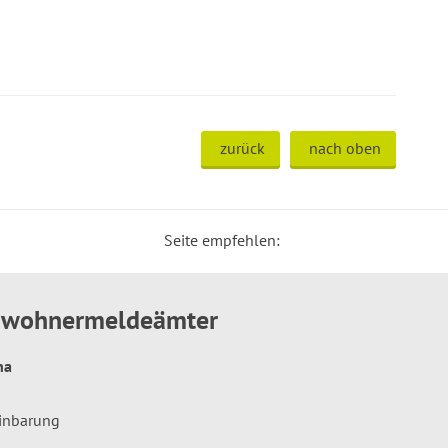
zurück
nach oben
Seite empfehlen:
inwohnermeldeämter
hna
einbarung