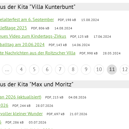
us der Kita "Villa Kunterbunt"
elalterfest am 6. September
PDF, 198 kB
15.08.2024
ließtage 2025
PDF, 806 kB
14.08.2024
neues Video zum Kindertags-Zirkus
PDF, 125 kB
17.06.2024
balltag am 20.06.2024
PDF, 143 kB
14.06.2024
te Nachrichten aus der Roitzscher Villa
PDF, 998 kB
28.05.2024
...
4
5
6
7
8
9
10
11
12
us der Kita "Max und Moritz"
an 2026 (aktualisiert)
PDF, 215 kB
04.08.2026
2026
PDF, 244 kB
28.07.2026
 voller kleiner Wunder
PDF, 697 kB
21.07.2026
6
PDF, 286 kB
03.07.2026