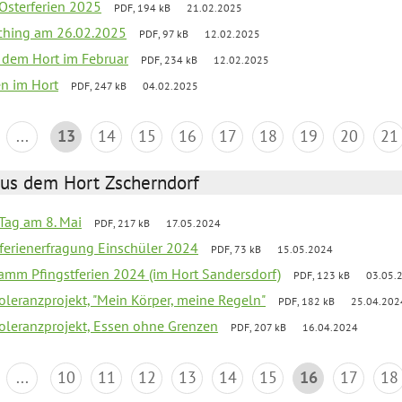
 Osterferien 2025
PDF, 194 kB
21.02.2025
ching am 26.02.2025
PDF, 97 kB
12.02.2025
s dem Hort im Februar
PDF, 234 kB
12.02.2025
en im Hort
PDF, 247 kB
04.02.2025
...
13
14
15
16
17
18
19
20
21
aus dem Hort Zscherndorf
Tag am 8. Mai
PDF, 217 kB
17.05.2024
ferienerfragung Einschüler 2024
PDF, 73 kB
15.05.2024
ramm Pfingstferien 2024 (im Hort Sandersdorf)
PDF, 123 kB
03.05.
Toleranzprojekt, "Mein Körper, meine Regeln"
PDF, 182 kB
25.04.202
Toleranzprojekt, Essen ohne Grenzen
PDF, 207 kB
16.04.2024
...
10
11
12
13
14
15
16
17
18