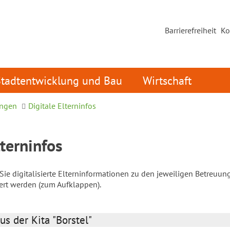
Barrierefreiheit
Ko
Stadtentwicklung und Bau
Wirtschaft
ungen
Digitale Elterninfos
lterninfos
ie digitalisierte Elterninformationen zu den jeweiligen Betreuun
iert werden (zum Aufklappen).
us der Kita "Borstel"