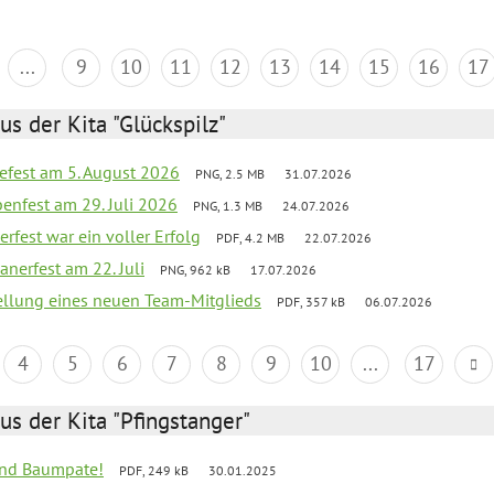
...
9
10
11
12
13
14
15
16
17
us der Kita "Glückspilz"
efest am 5. August 2026
PNG, 2.5 MB
31.07.2026
enfest am 29. Juli 2026
PNG, 1.3 MB
24.07.2026
erfest war ein voller Erfolg
PDF, 4.2 MB
22.07.2026
nerfest am 22. Juli
PNG, 962 kB
17.07.2026
tellung eines neuen Team-Mitglieds
PDF, 357 kB
06.07.2026
4
5
6
7
8
9
10
...
17
us der Kita "Pfingstanger"
sind Baumpate!
PDF, 249 kB
30.01.2025