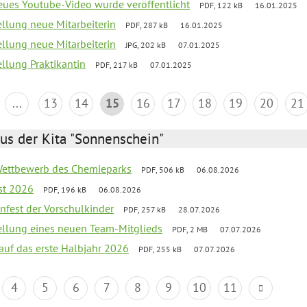
neues Youtube-Video wurde veröffentlicht
PDF, 122 kB
16.01.2025
ellung neue Mitarbeiterin
PDF, 287 kB
16.01.2025
ellung neue Mitarbeiterin
JPG, 202 kB
07.01.2025
ellung Praktikantin
PDF, 217 kB
07.01.2025
...
13
14
15
16
17
18
19
20
21
us der Kita "Sonnenschein"
 Wettbewerb des Chemieparks
PDF, 506 kB
06.08.2026
st 2026
PDF, 196 kB
06.08.2026
enfest der Vorschulkinder
PDF, 257 kB
28.07.2026
tellung eines neuen Team-Mitglieds
PDF, 2 MB
07.07.2026
 auf das erste Halbjahr 2026
PDF, 255 kB
07.07.2026
4
5
6
7
8
9
10
11