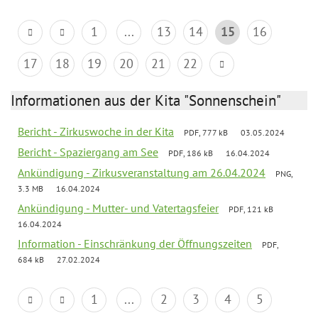
1
...
13
14
15
16
17
18
19
20
21
22
Informationen aus der Kita "Sonnenschein"
Bericht - Zirkuswoche in der Kita
PDF, 777 kB
03.05.2024
Bericht - Spaziergang am See
PDF, 186 kB
16.04.2024
Ankündigung - Zirkusveranstaltung am 26.04.2024
PNG,
3.3 MB
16.04.2024
Ankündigung - Mutter- und Vatertagsfeier
PDF, 121 kB
16.04.2024
Information - Einschränkung der Öffnungszeiten
PDF,
684 kB
27.02.2024
1
...
2
3
4
5