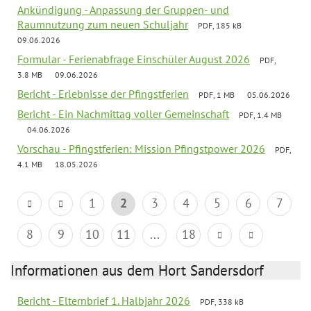
Ankündigung - Anpassung der Gruppen- und
Raumnutzung zum neuen Schuljahr
PDF, 185 kB
09.06.2026
Formular - Ferienabfrage Einschüler August 2026
PDF,
3.8 MB
09.06.2026
Bericht - Erlebnisse der Pfingstferien
PDF, 1 MB
05.06.2026
Bericht - Ein Nachmittag voller Gemeinschaft
PDF, 1.4 MB
04.06.2026
Vorschau - Pfingstferien: Mission Pfingstpower 2026
PDF,
4.1 MB
18.05.2026
1
2
3
4
5
6
7
8
9
10
11
...
18
Informationen aus dem Hort Sandersdorf
Bericht - Elternbrief 1. Halbjahr 2026
PDF, 338 kB