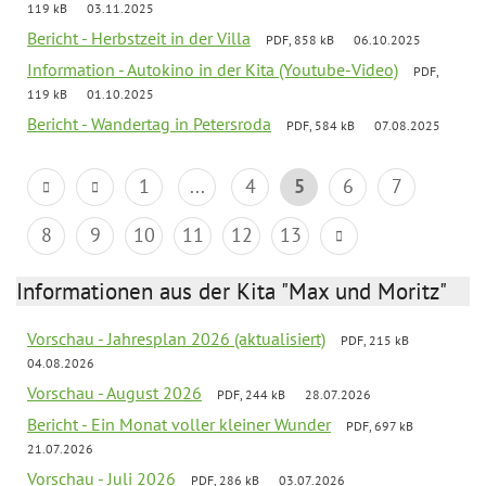
119 kB
03.11.2025
Bericht - Herbstzeit in der Villa
PDF, 858 kB
06.10.2025
Information - Autokino in der Kita (Youtube-Video)
PDF,
119 kB
01.10.2025
Bericht - Wandertag in Petersroda
PDF, 584 kB
07.08.2025
1
...
4
5
6
7
8
9
10
11
12
13
Informationen aus der Kita "Max und Moritz"
Vorschau - Jahresplan 2026 (aktualisiert)
PDF, 215 kB
04.08.2026
Vorschau - August 2026
PDF, 244 kB
28.07.2026
Bericht - Ein Monat voller kleiner Wunder
PDF, 697 kB
21.07.2026
Vorschau - Juli 2026
PDF, 286 kB
03.07.2026