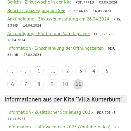
Bericht - Zirkuswoche in der Kita
PDF, 777 kB
03.05.2024
Bericht - Spaziergang am See
PDF, 186 kB
16.04.2024
Ankündigung - Zirkusveranstaltung am 26.04.2024
PNG,
3.3 MB
16.04.2024
Ankündigung - Mutter- und Vatertagsfeier
PDF, 121 kB
16.04.2024
Information - Einschränkung der Öffnungszeiten
PDF,
684 kB
27.02.2024
1
...
2
3
4
5
6
7
8
9
10
11
Informationen aus der Kita "Villa Kunterbunt"
Information - Zusätzlicher Schließtag 2026
PDF, 703 kB
11.11.2025
Information - Halloweenfeier 2025 (Youtube-Video)
PDF,