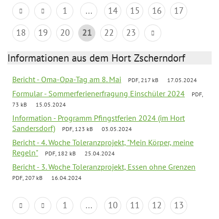
1
...
14
15
16
17
18
19
20
21
22
23
Informationen aus dem Hort Zscherndorf
Bericht - Oma-Opa-Tag am 8. Mai
PDF, 217 kB
17.05.2024
Formular - Sommerferienerfragung Einschüler 2024
PDF,
73 kB
15.05.2024
Information - Programm Pfingstferien 2024 (im Hort
Sandersdorf)
PDF, 123 kB
03.05.2024
Bericht - 4. Woche Toleranzprojekt, "Mein Körper, meine
Regeln"
PDF, 182 kB
25.04.2024
Bericht - 3. Woche Toleranzprojekt, Essen ohne Grenzen
PDF, 207 kB
16.04.2024
1
...
10
11
12
13