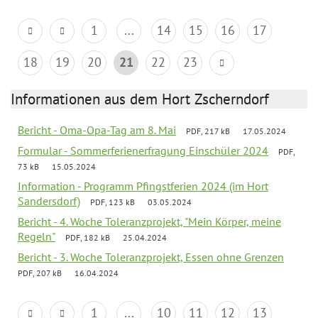
1
...
14
15
16
17
18
19
20
21
22
23
Informationen aus dem Hort Zscherndorf
Bericht - Oma-Opa-Tag am 8. Mai
PDF, 217 kB
17.05.2024
Formular - Sommerferienerfragung Einschüler 2024
PDF,
73 kB
15.05.2024
Information - Programm Pfingstferien 2024 (im Hort
Sandersdorf)
PDF, 123 kB
03.05.2024
Bericht - 4. Woche Toleranzprojekt, "Mein Körper, meine
Regeln"
PDF, 182 kB
25.04.2024
Bericht - 3. Woche Toleranzprojekt, Essen ohne Grenzen
PDF, 207 kB
16.04.2024
1
...
10
11
12
13