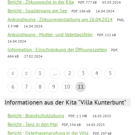
Bericht - Zirkuswoche in der Kita
PDF, 777 kB
03.05.2024
Bericht - Spaziergang am See
PDF, 186 kB
16.04.2024
Ankündigung - Zirkusveranstaltung am 26.04.2024
PNG,
3.3 MB
16.04.2024
Ankündigung - Mutter- und Vatertagsfeier
PDF, 121 kB
16.04.2024
Information - Einschränkung der Öffnungszeiten
PDF,
684 kB
27.02.2024
1
...
2
3
4
5
6
7
8
9
10
11
Informationen aus der Kita "Villa Kunterbunt"
Bericht - Brandschutzübung
PDF, 1.1 MB
16.05.2025
Bericht - Tanz in den Mai
PDF, 534 kB
14.05.2025
Bericht - Osterhasenprüfung in der Villa
PDF, 297 kB