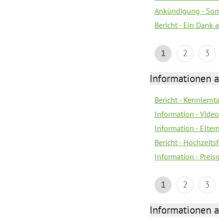
Ankündigung - Som
Bericht - Ein Dank 
1
2
3
Informationen a
Bericht - Kennlern
Information - Vide
Information - Elter
Bericht - Hochzeitsf
Information - Prei
1
2
3
Informationen a