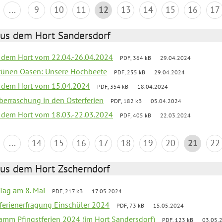
...
9
10
11
12
13
14
15
16
17
aus dem Hort Sandersdorf
s dem Hort vom 22.04.-26.04.2024
PDF, 364 kB
29.04.2024
grünen Oasen: Unsere Hochbeete
PDF, 255 kB
29.04.2024
s dem Hort vom 15.04.2024
PDF, 354 kB
18.04.2024
 Überraschung in den Osterferien
PDF, 182 kB
05.04.2024
s dem Hort vom 18.03.-22.03.2024
PDF, 405 kB
22.03.2024
...
14
15
16
17
18
19
20
21
22
aus dem Hort Zscherndorf
Tag am 8. Mai
PDF, 217 kB
17.05.2024
ferienerfragung Einschüler 2024
PDF, 73 kB
15.05.2024
ramm Pfingstferien 2024 (im Hort Sandersdorf)
PDF, 123 kB
03.05.