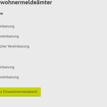
inwohnermeldeämter
hna
einbarung
ereinbarung
icher Vereinbarung
einbarung
ereinbarung
das Einwohnermeldeamt