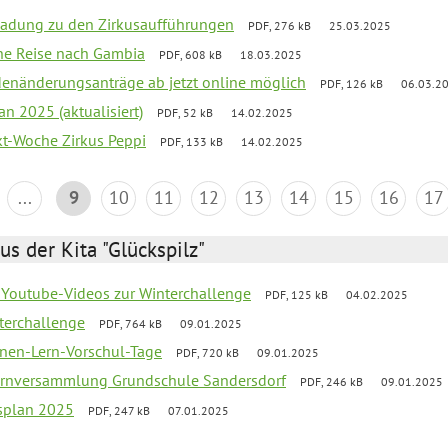
ladung zu den Zirkusaufführungen
PDF, 276 kB
25.03.2025
che Reise nach Gambia
PDF, 608 kB
18.03.2025
denänderungsanträge ab jetzt online möglich
PDF, 126 kB
06.03.2
an 2025 (aktualisiert)
PDF, 52 kB
14.02.2025
ekt-Woche Zirkus Peppi
PDF, 133 kB
14.02.2025
...
9
10
11
12
13
14
15
16
17
us der Kita "Glückspilz"
 Youtube-Videos zur Winterchallenge
PDF, 125 kB
04.02.2025
terchallenge
PDF, 764 kB
09.01.2025
nen-Lern-Vorschul-Tage
PDF, 720 kB
09.01.2025
ernversammlung Grundschule Sandersdorf
PDF, 246 kB
09.01.2025
esplan 2025
PDF, 247 kB
07.01.2025