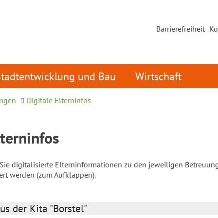
Barrierefreiheit
Ko
Stadtentwicklung und Bau
Wirtschaft
ungen
Digitale Elterninfos
lterninfos
ie digitalisierte Elterninformationen zu den jeweiligen Betreuun
iert werden (zum Aufklappen).
us der Kita "Borstel"