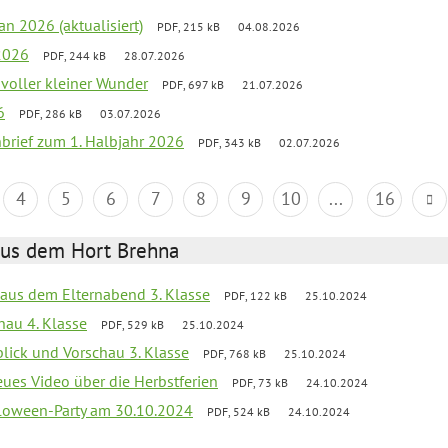
an 2026 (aktualisiert)
PDF, 215 kB
04.08.2026
2026
PDF, 244 kB
28.07.2026
 voller kleiner Wunder
PDF, 697 kB
21.07.2026
6
PDF, 286 kB
03.07.2026
nbrief zum 1. Halbjahr 2026
PDF, 343 kB
02.07.2026
4
5
6
7
8
9
10
...
16
aus dem Hort Brehna
s aus dem Elternabend 3. Klasse
PDF, 122 kB
25.10.2024
hau 4. Klasse
PDF, 529 kB
25.10.2024
blick und Vorschau 3. Klasse
PDF, 768 kB
25.10.2024
eues Video über die Herbstferien
PDF, 73 kB
24.10.2024
loween-Party am 30.10.2024
PDF, 524 kB
24.10.2024