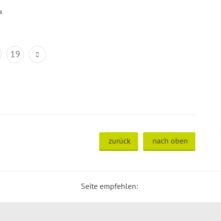
4
19
zurück
nach oben
Seite empfehlen: