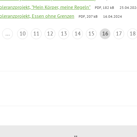
Toleranzprojekt, "Mein Körper, meine Regeln"
PDF, 182 kB
25.04.202
Toleranzprojekt, Essen ohne Grenzen
PDF, 207 kB
16.04.2024
...
10
11
12
13
14
15
16
17
18