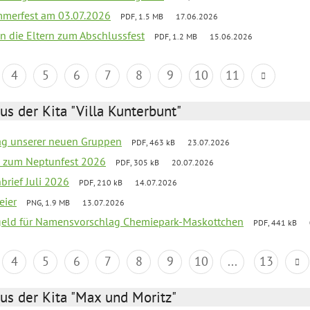
merfest am 03.07.2026
PDF, 1.5 MB
17.06.2026
an die Eltern zum Abschlussfest
PDF, 1.2 MB
15.06.2026
4
5
6
7
8
9
10
11
us der Kita "Villa Kunterbunt"
tag unserer neuen Gruppen
PDF, 463 kB
23.07.2026
o zum Neptunfest 2026
PDF, 305 kB
20.07.2026
nbrief Juli 2026
PDF, 210 kB
14.07.2026
eier
PNG, 1.9 MB
13.07.2026
sgeld für Namensvorschlag Chemiepark-Maskottchen
PDF, 441 kB
4
5
6
7
8
9
10
...
13
us der Kita "Max und Moritz"