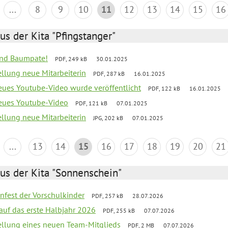
...
8
9
10
11
12
13
14
15
16
us der Kita "Pfingstanger"
sind Baumpate!
PDF, 249 kB
30.01.2025
ellung neue Mitarbeiterin
PDF, 287 kB
16.01.2025
neues Youtube-Video wurde veröffentlicht
PDF, 122 kB
16.01.2025
neues Youtube-Video
PDF, 121 kB
07.01.2025
ellung neue Mitarbeiterin
JPG, 202 kB
07.01.2025
...
13
14
15
16
17
18
19
20
21
us der Kita "Sonnenschein"
enfest der Vorschulkinder
PDF, 257 kB
28.07.2026
 auf das erste Halbjahr 2026
PDF, 255 kB
07.07.2026
tellung eines neuen Team-Mitglieds
PDF, 2 MB
07.07.2026