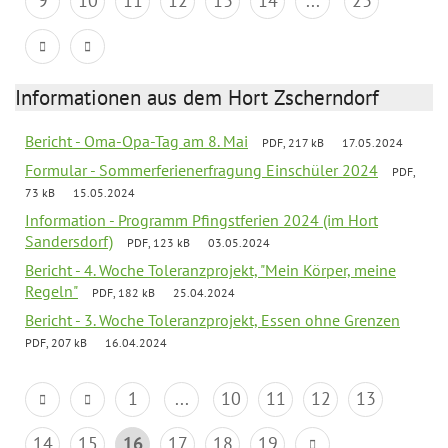
9
10
11
12
13
14
...
23
Informationen aus dem Hort Zscherndorf
Bericht - Oma-Opa-Tag am 8. Mai
PDF, 217 kB
17.05.2024
Formular - Sommerferienerfragung Einschüler 2024
PDF,
73 kB
15.05.2024
Information - Programm Pfingstferien 2024 (im Hort
Sandersdorf)
PDF, 123 kB
03.05.2024
Bericht - 4. Woche Toleranzprojekt, "Mein Körper, meine
Regeln"
PDF, 182 kB
25.04.2024
Bericht - 3. Woche Toleranzprojekt, Essen ohne Grenzen
PDF, 207 kB
16.04.2024
1
...
10
11
12
13
14
15
16
17
18
19