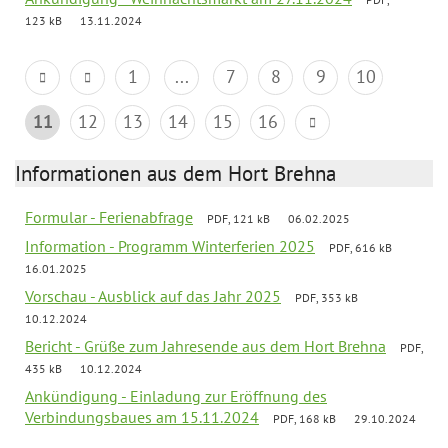
123 kB
13.11.2024
1
...
7
8
9
10
11
12
13
14
15
16
Informationen aus dem Hort Brehna
Formular - Ferienabfrage
PDF, 121 kB
06.02.2025
Information - Programm Winterferien 2025
PDF, 616 kB
16.01.2025
Vorschau - Ausblick auf das Jahr 2025
PDF, 353 kB
10.12.2024
Bericht - Grüße zum Jahresende aus dem Hort Brehna
PDF,
435 kB
10.12.2024
Ankündigung - Einladung zur Eröffnung des
Verbindungsbaues am 15.11.2024
PDF, 168 kB
29.10.2024