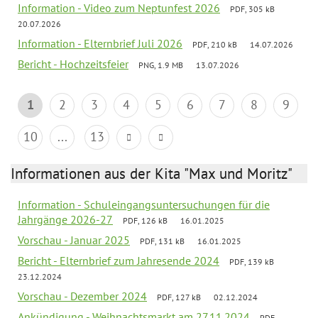
Information - Video zum Neptunfest 2026
PDF, 305 kB
20.07.2026
Information - Elternbrief Juli 2026
PDF, 210 kB
14.07.2026
Bericht - Hochzeitsfeier
PNG, 1.9 MB
13.07.2026
1
2
3
4
5
6
7
8
9
10
...
13
Informationen aus der Kita "Max und Moritz"
Information - Schuleingangsuntersuchungen für die
Jahrgänge 2026-27
PDF, 126 kB
16.01.2025
Vorschau - Januar 2025
PDF, 131 kB
16.01.2025
Bericht - Elternbrief zum Jahresende 2024
PDF, 139 kB
23.12.2024
Vorschau - Dezember 2024
PDF, 127 kB
02.12.2024
Ankündigung - Weihnachtsmarkt am 27.11.2024
PDF,