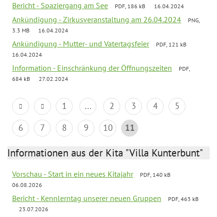
Bericht - Spaziergang am See
PDF, 186 kB
16.04.2024
Ankündigung - Zirkusveranstaltung am 26.04.2024
PNG,
3.3 MB
16.04.2024
Ankündigung - Mutter- und Vatertagsfeier
PDF, 121 kB
16.04.2024
Information - Einschränkung der Öffnungszeiten
PDF,
684 kB
27.02.2024
1
...
2
3
4
5
6
7
8
9
10
11
Informationen aus der Kita "Villa Kunterbunt"
Vorschau - Start in ein neues Kitajahr
PDF, 140 kB
06.08.2026
Bericht - Kennlerntag unserer neuen Gruppen
PDF, 463 kB
23.07.2026