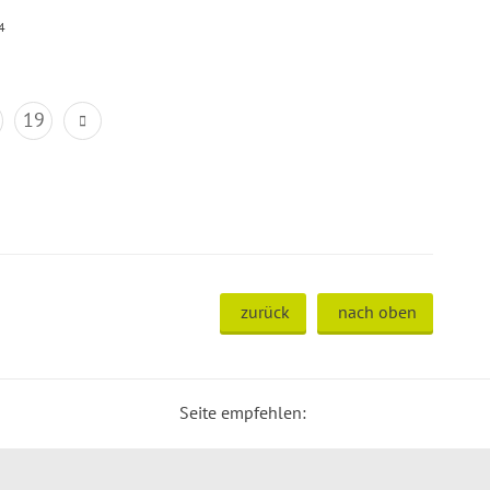
4
19
zurück
nach oben
Seite empfehlen: