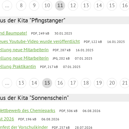
...
8
9
10
11
12
13
14
15
16
us der Kita "Pfingstanger"
sind Baumpate!
PDF, 249 kB
30.01.2025
neues Youtube-Video wurde veröffentlicht
PDF, 122 kB
16.01.2025
ellung neue Mitarbeiterin
PDF, 287 kB
16.01.2025
ellung neue Mitarbeiterin
JPG, 202 kB
07.01.2025
ellung Praktikantin
PDF, 217 kB
07.01.2025
...
13
14
15
16
17
18
19
20
21
us der Kita "Sonnenschein"
 Wettbewerb des Chemieparks
PDF, 506 kB
06.08.2026
st 2026
PDF, 196 kB
06.08.2026
enfest der Vorschulkinder
PDF, 257 kB
28.07.2026