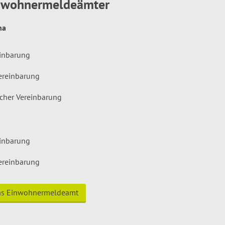
inwohnermeldeämter
hna
einbarung
ereinbarung
icher Vereinbarung
einbarung
ereinbarung
das Einwohnermeldeamt