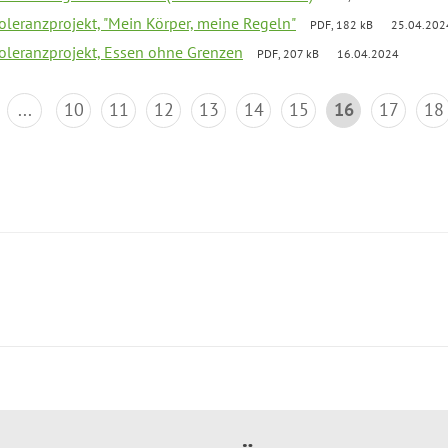
Toleranzprojekt, "Mein Körper, meine Regeln"
PDF, 182 kB
25.04.202
Toleranzprojekt, Essen ohne Grenzen
PDF, 207 kB
16.04.2024
...
10
11
12
13
14
15
16
17
18