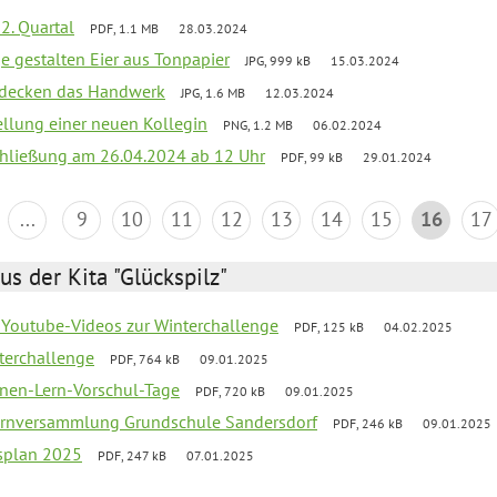
2. Quartal
PDF, 1.1 MB
28.03.2024
e gestalten Eier aus Tonpapier
JPG, 999 kB
15.03.2024
ntdecken das Handwerk
JPG, 1.6 MB
12.03.2024
ellung einer neuen Kollegin
PNG, 1.2 MB
06.02.2024
schließung am 26.04.2024 ab 12 Uhr
PDF, 99 kB
29.01.2024
...
9
10
11
12
13
14
15
16
17
us der Kita "Glückspilz"
 Youtube-Videos zur Winterchallenge
PDF, 125 kB
04.02.2025
terchallenge
PDF, 764 kB
09.01.2025
nen-Lern-Vorschul-Tage
PDF, 720 kB
09.01.2025
ernversammlung Grundschule Sandersdorf
PDF, 246 kB
09.01.2025
esplan 2025
PDF, 247 kB
07.01.2025