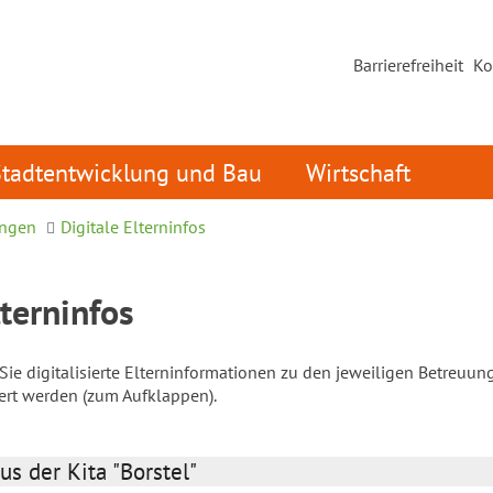
Barrierefreiheit
Ko
Stadtentwicklung und Bau
Wirtschaft
ungen
Digitale Elterninfos
lterninfos
ie digitalisierte Elterninformationen zu den jeweiligen Betreuun
iert werden (zum Aufklappen).
us der Kita "Borstel"