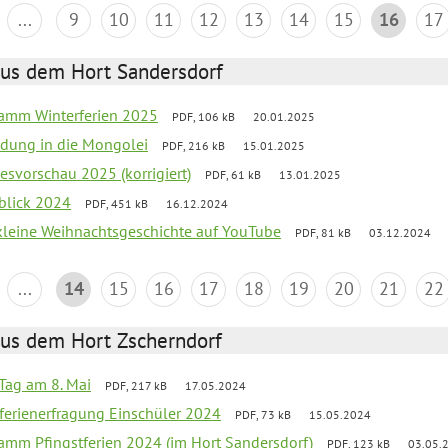
...
9
10
11
12
13
14
15
16
17
aus dem Hort Sandersdorf
ramm Winterferien 2025
PDF, 106 kB
20.01.2025
iedung in die Mongolei
PDF, 216 kB
15.01.2025
esvorschau 2025 (korrigiert)
PDF, 61 kB
13.01.2025
kblick 2024
PDF, 451 kB
16.12.2024
 kleine Weihnachtsgeschichte auf YouTube
PDF, 81 kB
03.12.2024
...
14
15
16
17
18
19
20
21
22
aus dem Hort Zscherndorf
Tag am 8. Mai
PDF, 217 kB
17.05.2024
ferienerfragung Einschüler 2024
PDF, 73 kB
15.05.2024
ramm Pfingstferien 2024 (im Hort Sandersdorf)
PDF, 123 kB
03.05.