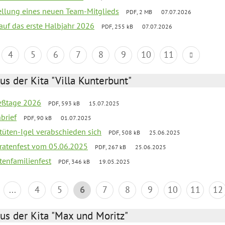
tellung eines neuen Team-Mitglieds
PDF, 2 MB
07.07.2026
 auf das erste Halbjahr 2026
PDF, 255 kB
07.07.2026
4
5
6
7
8
9
10
11
us der Kita "Villa Kunterbunt"
ießtage 2026
PDF, 593 kB
15.07.2025
brief
PDF, 90 kB
01.07.2025
rtüten-Igel verabschieden sich
PDF, 508 kB
25.06.2025
piratenfest vom 05.06.2025
PDF, 267 kB
25.06.2025
tenfamilienfest
PDF, 346 kB
19.05.2025
...
4
5
6
7
8
9
10
11
12
us der Kita "Max und Moritz"