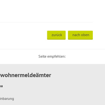
zurück
nach oben
Seite empfehlen:
inwohnermeldeämter
hna
einbarung