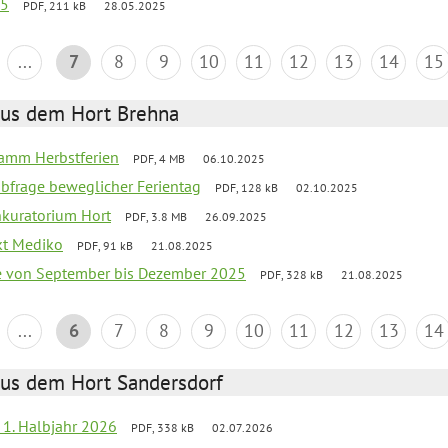
25
PDF, 211 kB
28.05.2025
...
7
8
9
10
11
12
13
14
15
aus dem Hort Brehna
ramm Herbstferien
PDF, 4 MB
06.10.2025
abfrage beweglicher Ferientag
PDF, 128 kB
02.10.2025
nkuratorium Hort
PDF, 3.8 MB
26.09.2025
ekt Mediko
PDF, 91 kB
21.08.2025
se von September bis Dezember 2025
PDF, 328 kB
21.08.2025
...
6
7
8
9
10
11
12
13
14
aus dem Hort Sandersdorf
f 1. Halbjahr 2026
PDF, 338 kB
02.07.2026