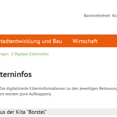
Barrierefreiheit
Ko
Stadtentwicklung und Bau
Wirtschaft
ungen
Digitale Elterninfos
lterninfos
ie digitalisierte Elterninformationen zu den jeweiligen Betreuun
iert werden (zum Aufklappen).
us der Kita "Borstel"