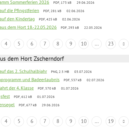
gramm Sommerferien 2026
PDF, 173 kB
29.06.2026
auf die Pfingstferien
PDF, 281 kB
02.06.2026
 auf den Kindertag
PDF, 425 kB
02.06.2026
k aus dem Hort 18.-22.05.2026
PDF, 293 kB
22.05.2026
4
5
6
7
8
9
10
...
23
aus dem Hort Zscherndorf
 auf das 2. Schulhalbjahr
PNG, 2.5 MB
03.07.2026
ienprogramm und Badeerlaubnis
PDF, 537 kB
02.07.2026
ahrt der 4. Klasse
PDF, 570 kB
01.07.2026
gsfest
PDF, 612 kB
01.07.2026
ensegel
PDF, 677 kB
29.06.2026
4
5
6
7
8
9
10
...
19