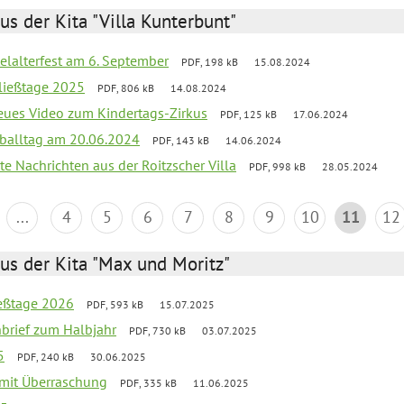
us der Kita "Villa Kunterbunt"
elalterfest am 6. September
PDF, 198 kB
15.08.2024
ließtage 2025
PDF, 806 kB
14.08.2024
neues Video zum Kindertags-Zirkus
PDF, 125 kB
17.06.2024
balltag am 20.06.2024
PDF, 143 kB
14.06.2024
te Nachrichten aus der Roitzscher Villa
PDF, 998 kB
28.05.2024
...
4
5
6
7
8
9
10
11
12
us der Kita "Max und Moritz"
ießtage 2026
PDF, 593 kB
15.07.2025
nbrief zum Halbjahr
PDF, 730 kB
03.07.2025
5
PDF, 240 kB
30.06.2025
g mit Überraschung
PDF, 335 kB
11.06.2025