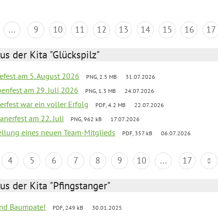
...
9
10
11
12
13
14
15
16
17
us der Kita "Glückspilz"
efest am 5. August 2026
PNG, 2.5 MB
31.07.2026
enfest am 29. Juli 2026
PNG, 1.3 MB
24.07.2026
erfest war ein voller Erfolg
PDF, 4.2 MB
22.07.2026
nerfest am 22. Juli
PNG, 962 kB
17.07.2026
tellung eines neuen Team-Mitglieds
PDF, 357 kB
06.07.2026
4
5
6
7
8
9
10
...
17
us der Kita "Pfingstanger"
sind Baumpate!
PDF, 249 kB
30.01.2025