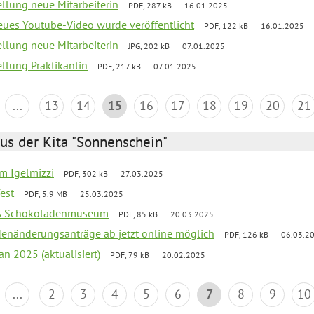
ellung neue Mitarbeiterin
PDF, 287 kB
16.01.2025
neues Youtube-Video wurde veröffentlicht
PDF, 122 kB
16.01.2025
ellung neue Mitarbeiterin
JPG, 202 kB
07.01.2025
ellung Praktikantin
PDF, 217 kB
07.01.2025
...
13
14
15
16
17
18
19
20
21
us der Kita "Sonnenschein"
um Igelmizzi
PDF, 302 kB
27.03.2025
fest
PDF, 5.9 MB
25.03.2025
 ins Schokoladenmuseum
PDF, 85 kB
20.03.2025
denänderungsanträge ab jetzt online möglich
PDF, 126 kB
06.03.2
an 2025 (aktualisiert)
PDF, 79 kB
20.02.2025
...
2
3
4
5
6
7
8
9
10