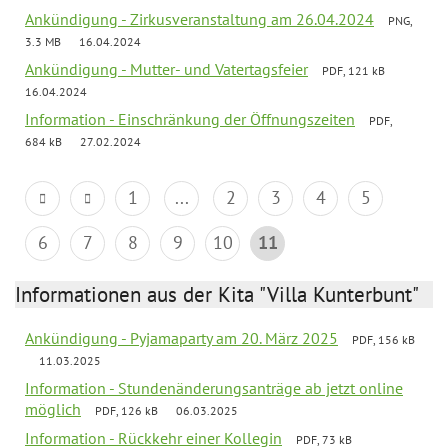
Ankündigung - Zirkusveranstaltung am 26.04.2024
PNG,
3.3 MB
16.04.2024
Ankündigung - Mutter- und Vatertagsfeier
PDF, 121 kB
16.04.2024
Information - Einschränkung der Öffnungszeiten
PDF,
684 kB
27.02.2024
1
...
2
3
4
5
6
7
8
9
10
11
Informationen aus der Kita "Villa Kunterbunt"
Ankündigung - Pyjamaparty am 20. März 2025
PDF, 156 kB
11.03.2025
Information - Stundenänderungsanträge ab jetzt online
möglich
PDF, 126 kB
06.03.2025
Information - Rückkehr einer Kollegin
PDF, 73 kB