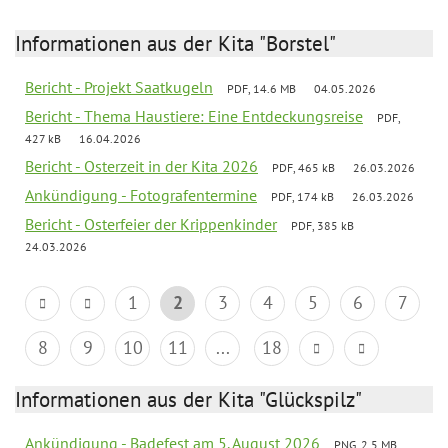
Informationen aus der Kita "Borstel"
Bericht - Projekt Saatkugeln
PDF, 14.6 MB
04.05.2026
Bericht - Thema Haustiere: Eine Entdeckungsreise
PDF,
427 kB
16.04.2026
Bericht - Osterzeit in der Kita 2026
PDF, 465 kB
26.03.2026
Ankündigung - Fotografentermine
PDF, 174 kB
26.03.2026
Bericht - Osterfeier der Krippenkinder
PDF, 385 kB
24.03.2026
1
2
3
4
5
6
7
8
9
10
11
...
18
Informationen aus der Kita "Glückspilz"
Ankündigung - Badefest am 5. August 2026
PNG, 2.5 MB