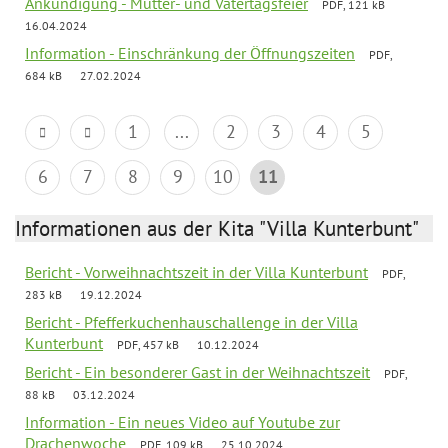
Ankündigung - Mutter- und Vatertagsfeier
PDF, 121 kB
16.04.2024
Information - Einschränkung der Öffnungszeiten
PDF,
684 kB
27.02.2024
1
...
2
3
4
5
6
7
8
9
10
11
Informationen aus der Kita "Villa Kunterbunt"
Bericht - Vorweihnachtszeit in der Villa Kunterbunt
PDF,
283 kB
19.12.2024
Bericht - Pfefferkuchenhauschallenge in der Villa
Kunterbunt
PDF, 457 kB
10.12.2024
Bericht - Ein besonderer Gast in der Weihnachtszeit
PDF,
88 kB
03.12.2024
Information - Ein neues Video auf Youtube zur
Drachenwoche
PDF, 109 kB
25.10.2024