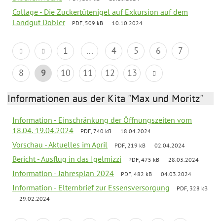
Collage - Die Zuckertütenigel auf Exkursion auf dem
Landgut Dobler
PDF, 509 kB
10.10.2024
1
...
4
5
6
7
8
9
10
11
12
13
Informationen aus der Kita "Max und Moritz"
Information - Einschränkung der Öffnungszeiten vom
18.04.-19.04.2024
PDF, 740 kB
18.04.2024
Vorschau - Aktuelles im April
PDF, 219 kB
02.04.2024
Bericht - Ausflug in das Igelmizzi
PDF, 475 kB
28.03.2024
Information - Jahresplan 2024
PDF, 482 kB
04.03.2024
Information - Elternbrief zur Essensversorgung
PDF, 328 kB
29.02.2024