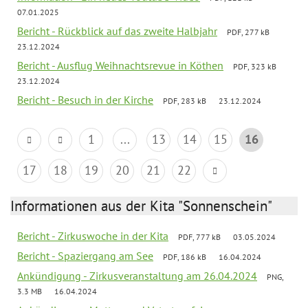
07.01.2025
Bericht - Rückblick auf das zweite Halbjahr
PDF, 277 kB
23.12.2024
Bericht - Ausflug Weihnachtsrevue in Köthen
PDF, 323 kB
23.12.2024
Bericht - Besuch in der Kirche
PDF, 283 kB
23.12.2024
1
...
13
14
15
16
17
18
19
20
21
22
Informationen aus der Kita "Sonnenschein"
Bericht - Zirkuswoche in der Kita
PDF, 777 kB
03.05.2024
Bericht - Spaziergang am See
PDF, 186 kB
16.04.2024
Ankündigung - Zirkusveranstaltung am 26.04.2024
PNG,
3.3 MB
16.04.2024