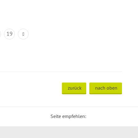
19
zurück
nach oben
Seite empfehlen: