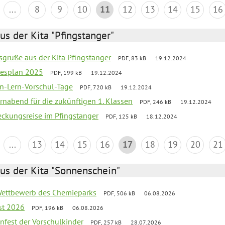
...
8
9
10
11
12
13
14
15
16
us der Kita "Pfingstanger"
sgrüße aus der Kita Pfingstanger
PDF, 83 kB
19.12.2024
resplan 2025
PDF, 199 kB
19.12.2024
n-Lern-Vorschul-Tage
PDF, 720 kB
19.12.2024
rnabend für die zukünftigen 1. Klassen
PDF, 246 kB
19.12.2024
eckungsreise im Pfingstanger
PDF, 125 kB
18.12.2024
...
13
14
15
16
17
18
19
20
21
us der Kita "Sonnenschein"
 Wettbewerb des Chemieparks
PDF, 506 kB
06.08.2026
st 2026
PDF, 196 kB
06.08.2026
enfest der Vorschulkinder
PDF, 257 kB
28.07.2026