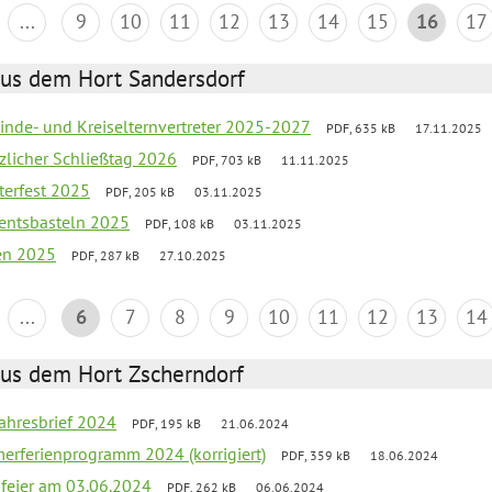
...
9
10
11
12
13
14
15
16
17
aus dem Hort Sandersdorf
inde- und Kreiselternvertreter 2025-2027
PDF, 635 kB
17.11.2025
tzlicher Schließtag 2026
PDF, 703 kB
11.11.2025
terfest 2025
PDF, 205 kB
03.11.2025
entsbasteln 2025
PDF, 108 kB
03.11.2025
ien 2025
PDF, 287 kB
27.10.2025
...
6
7
8
9
10
11
12
13
14
aus dem Hort Zscherndorf
jahresbrief 2024
PDF, 195 kB
21.06.2024
erferienprogramm 2024 (korrigiert)
PDF, 359 kB
18.06.2024
sfeier am 03.06.2024
PDF, 262 kB
06.06.2024