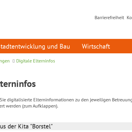
Barrierefreiheit
Ko
Stadtentwicklung und Bau
Wirtschaft
ungen
Digitale Elterninfos
lterninfos
ie digitalisierte Elterninformationen zu den jeweiligen Betreuun
iert werden (zum Aufklappen).
us der Kita "Borstel"