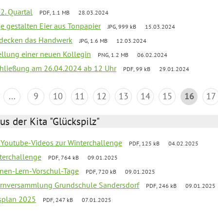
2. Quartal
PDF, 1.1 MB
28.03.2024
e gestalten Eier aus Tonpapier
JPG, 999 kB
15.03.2024
ntdecken das Handwerk
JPG, 1.6 MB
12.03.2024
ellung einer neuen Kollegin
PNG, 1.2 MB
06.02.2024
schließung am 26.04.2024 ab 12 Uhr
PDF, 99 kB
29.01.2024
...
9
10
11
12
13
14
15
16
17
us der Kita "Glückspilz"
 Youtube-Videos zur Winterchallenge
PDF, 125 kB
04.02.2025
terchallenge
PDF, 764 kB
09.01.2025
nen-Lern-Vorschul-Tage
PDF, 720 kB
09.01.2025
ernversammlung Grundschule Sandersdorf
PDF, 246 kB
09.01.2025
esplan 2025
PDF, 247 kB
07.01.2025