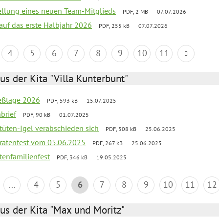
tellung eines neuen Team-Mitglieds
PDF, 2 MB
07.07.2026
 auf das erste Halbjahr 2026
PDF, 255 kB
07.07.2026
4
5
6
7
8
9
10
11
us der Kita "Villa Kunterbunt"
ießtage 2026
PDF, 593 kB
15.07.2025
brief
PDF, 90 kB
01.07.2025
rtüten-Igel verabschieden sich
PDF, 508 kB
25.06.2025
piratenfest vom 05.06.2025
PDF, 267 kB
25.06.2025
tenfamilienfest
PDF, 346 kB
19.05.2025
...
4
5
6
7
8
9
10
11
12
us der Kita "Max und Moritz"