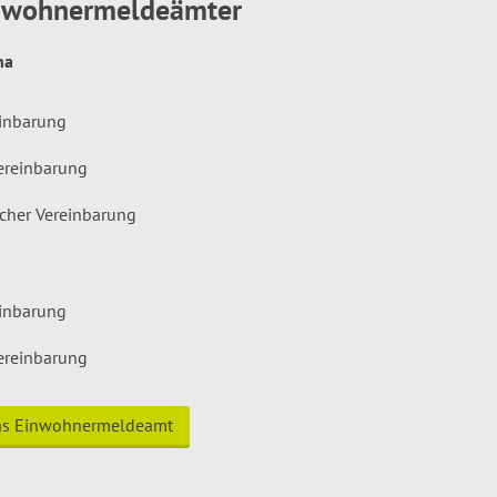
inwohnermeldeämter
hna
einbarung
ereinbarung
icher Vereinbarung
einbarung
ereinbarung
das Einwohnermeldeamt