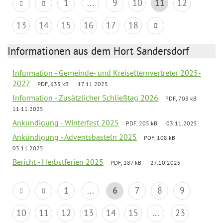
1
...
9
10
11
12
13
14
15
16
17
18
Informationen aus dem Hort Sandersdorf
Information - Gemeinde- und Kreiselternvertreter 2025-
2027
PDF, 635 kB
17.11.2025
Information - Zusätzlicher Schließtag 2026
PDF, 703 kB
11.11.2025
Ankündigung - Winterfest 2025
PDF, 205 kB
03.11.2025
Ankündigung - Adventsbasteln 2025
PDF, 108 kB
03.11.2025
Bericht - Herbstferien 2025
PDF, 287 kB
27.10.2025
1
...
6
7
8
9
10
11
12
13
14
15
...
23