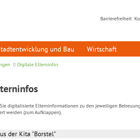
Barrierefreiheit
Ko
Stadtentwicklung und Bau
Wirtschaft
ungen
Digitale Elterninfos
lterninfos
ie digitalisierte Elterninformationen zu den jeweiligen Betreuun
iert werden (zum Aufklappen).
us der Kita "Borstel"