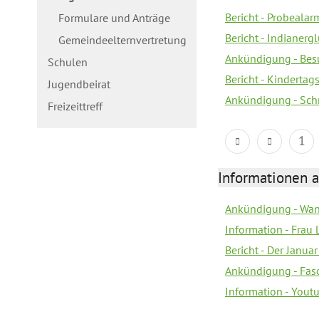
Bericht - Probealarm
Formulare und Anträge
Bericht - Indianergl
Gemeindeelternvertretung
Ankündigung - Bes
Schulen
Bericht - Kindertag
Jugendbeirat
Ankündigung - Sch
Freizeittreff
1
Informationen a
Ankündigung - Wan
Information - Frau 
Bericht - Der Janua
Ankündigung - Fas
Information - You