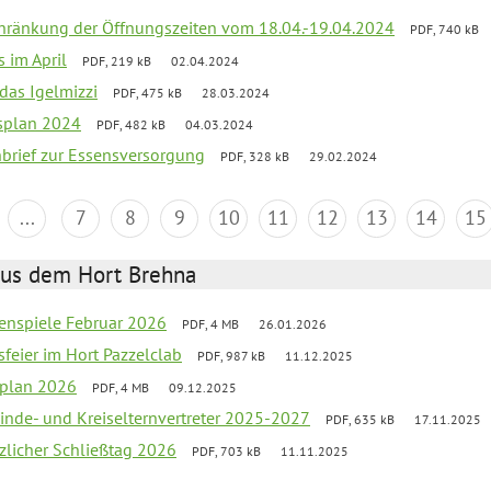
chränkung der Öffnungszeiten vom 18.04.-19.04.2024
PDF, 740 kB
s im April
PDF, 219 kB
02.04.2024
 das Igelmizzi
PDF, 475 kB
28.03.2024
esplan 2024
PDF, 482 kB
04.03.2024
nbrief zur Essensversorgung
PDF, 328 kB
29.02.2024
...
7
8
9
10
11
12
13
14
15
aus dem Hort Brehna
enspiele Februar 2026
PDF, 4 MB
26.01.2026
sfeier im Hort Pazzelclab
PDF, 987 kB
11.12.2025
nplan 2026
PDF, 4 MB
09.12.2025
inde- und Kreiselternvertreter 2025-2027
PDF, 635 kB
17.11.2025
tzlicher Schließtag 2026
PDF, 703 kB
11.11.2025