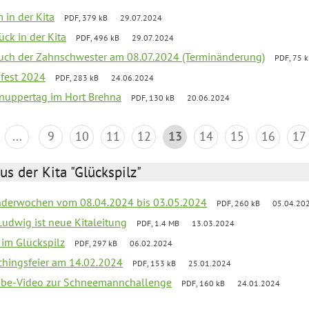
 in der Kita
PDF, 379 kB
29.07.2024
ück in der Kita
PDF, 496 kB
29.07.2024
uch der Zahnschwester am 08.07.2024 (Terminänderung)
PDF, 75 
sfest 2024
PDF, 283 kB
24.06.2024
nuppertag im Hort Brehna
PDF, 130 kB
20.06.2024
...
9
10
11
12
13
14
15
16
17
us der Kita "Glückspilz"
derwochen vom 08.04.2024 bis 03.05.2024
PDF, 260 kB
05.04.20
Ludwig ist neue Kitaleitung
PDF, 1.4 MB
13.03.2024
r im Glückspilz
PDF, 297 kB
06.02.2024
chingsfeier am 14.02.2024
PDF, 153 kB
25.01.2024
tube-Video zur Schneemannchallenge
PDF, 160 kB
24.01.2024