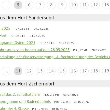
...
5
6
7
8
9
10
11
12
13
aus dem Hort Sandersdorf
en 2025
PDF, 262 kB
29.04.2025
Hort
PDF, 252 kB
04.04.2025
programm Ostern 2025
PDF, 116 kB
31.03.2025
jahresputz verschoben auf den 28.05.2025
PDF, 72 kB
28.03.2025
chränkung der Wasserversorgung - Aufrechterhaltung des Betriebs 
...
11
12
13
14
15
16
17
18
19
aus dem Hort Zscherndorf
 auf das 2. Schulhalbjahr
PNG, 2.5 MB
03.07.2026
ienprogramm und Badeerlaubnis
PDF, 537 kB
02.07.2026
ahrt der 4. Klasse
PDF, 570 kB
01.07.2026