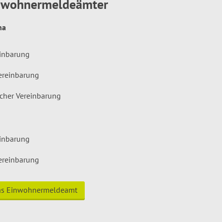
inwohnermeldeämter
hna
einbarung
ereinbarung
icher Vereinbarung
einbarung
ereinbarung
das Einwohnermeldeamt