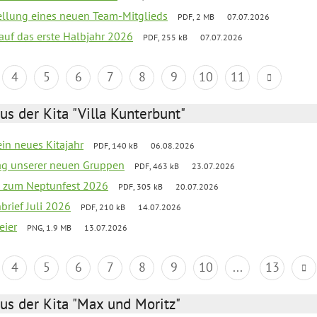
tellung eines neuen Team-Mitglieds
PDF, 2 MB
07.07.2026
 auf das erste Halbjahr 2026
PDF, 255 kB
07.07.2026
4
5
6
7
8
9
10
11
us der Kita "Villa Kunterbunt"
ein neues Kitajahr
PDF, 140 kB
06.08.2026
tag unserer neuen Gruppen
PDF, 463 kB
23.07.2026
o zum Neptunfest 2026
PDF, 305 kB
20.07.2026
nbrief Juli 2026
PDF, 210 kB
14.07.2026
eier
PNG, 1.9 MB
13.07.2026
4
5
6
7
8
9
10
...
13
us der Kita "Max und Moritz"