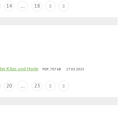
14
...
18
der Kitas und Horte
PDF, 707 kB
27.03.2025
20
...
23