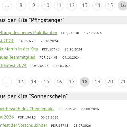
...
8
9
10
11
12
13
14
15
16
us der Kita "Pfingstanger"
tellung des neues Praktikanten
PDF, 246 kB
13.12.2024
st 2024
PDF, 276 kB
28.10.2024
t Martin in der Kita
PDF, 107 kB
25.10.2024
neues Teammitglied
PDF, 214 kB
09.10.2024
chenfest 2024
PDF, 785 kB
07.10.2024
...
13
14
15
16
17
18
19
20
21
us der Kita "Sonnenschein"
 Wettbewerb des Chemieparks
PDF, 506 kB
06.08.2026
st 2026
PDF, 196 kB
06.08.2026
enfest der Vorschulkinder
PDF, 257 kB
28.07.2026