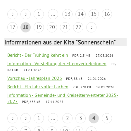
1
...
13
14
15
16
17
18
19
20
21
22
Informationen aus der Kita "Sonnenschein"
Bericht - Der Frühling kehrt ein
PDF, 2.5 MB
27.03.2026
Information - Vorstellung der Elternvertreterinnen
JPG,
861 kB
21.01.2026
Vorschau - Jahresplan 2026
PDF, 88 kB
21.01.2026
Bericht - Ein Jahr voller Lachen
PDF, 378 kB
16.01.2026
Information - Gemeinde- und Kreiselternvertreter 2025-
2027
PDF, 635 kB
17.11.2025
1
...
2
3
4
5