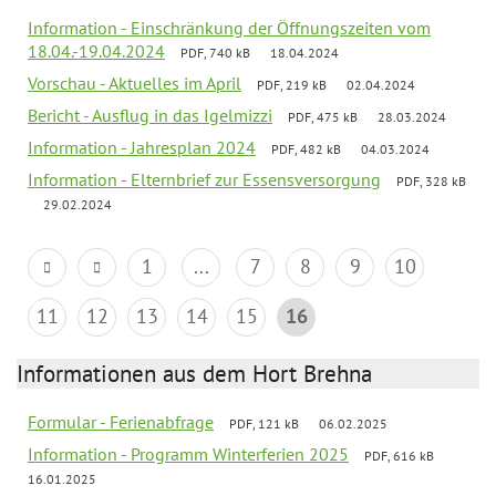
Information - Einschränkung der Öffnungszeiten vom
18.04.-19.04.2024
PDF, 740 kB
18.04.2024
Vorschau - Aktuelles im April
PDF, 219 kB
02.04.2024
Bericht - Ausflug in das Igelmizzi
PDF, 475 kB
28.03.2024
Information - Jahresplan 2024
PDF, 482 kB
04.03.2024
Information - Elternbrief zur Essensversorgung
PDF, 328 kB
29.02.2024
1
...
7
8
9
10
11
12
13
14
15
16
Informationen aus dem Hort Brehna
Formular - Ferienabfrage
PDF, 121 kB
06.02.2025
Information - Programm Winterferien 2025
PDF, 616 kB
16.01.2025