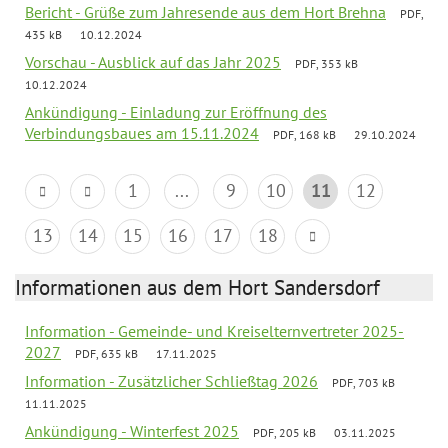
Bericht - Grüße zum Jahresende aus dem Hort Brehna
PDF,
435 kB
10.12.2024
Vorschau - Ausblick auf das Jahr 2025
PDF, 353 kB
10.12.2024
Ankündigung - Einladung zur Eröffnung des
Verbindungsbaues am 15.11.2024
PDF, 168 kB
29.10.2024
1
...
9
10
11
12
13
14
15
16
17
18
Informationen aus dem Hort Sandersdorf
Information - Gemeinde- und Kreiselternvertreter 2025-
2027
PDF, 635 kB
17.11.2025
Information - Zusätzlicher Schließtag 2026
PDF, 703 kB
11.11.2025
Ankündigung - Winterfest 2025
PDF, 205 kB
03.11.2025