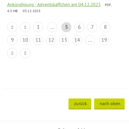
Ankündigung - Adventskäffchen am 04.12.2025
PDF,
4.5 MB
03.12.2025
1
...
5
6
7
8
9
10
11
12
13
14
...
19
zurück
nach oben