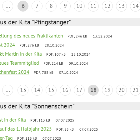
...
6
7
8
9
10
11
12
13
14
us der Kita "Pfingstanger"
tellung des neues Praktikanten
PDF, 246 kB
13.12.2024
st 2024
PDF, 276 kB
28.10.2024
t Martin in der Kita
PDF, 107 kB
25.10.2024
neues Teammitglied
PDF, 214 kB
09.10.2024
chenfest 2024
PDF, 785 kB
07.10.2024
...
13
14
15
16
17
18
19
20
21
us der Kita "Sonnenschein"
t in der Kita
PDF, 113 kB
07.07.2025
 auf das 1. Halbjahr 2025
PDF, 85 kB
07.07.2025
ter-Tag
PDF, 113 kB
07.07.2025