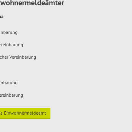
inwohnermeldeämter
hna
einbarung
ereinbarung
icher Vereinbarung
einbarung
ereinbarung
das Einwohnermeldeamt