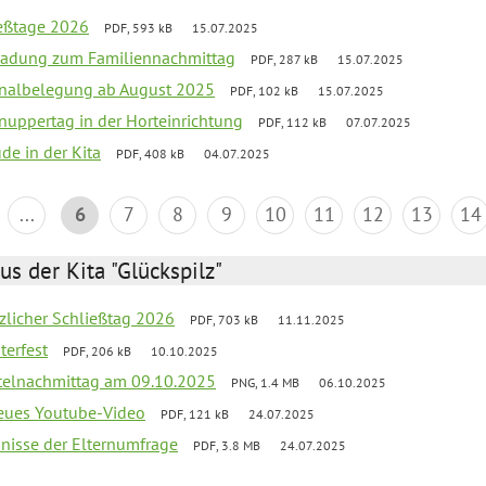
ießtage 2026
PDF, 593 kB
15.07.2025
ladung zum Familiennachmittag
PDF, 287 kB
15.07.2025
onalbelegung ab August 2025
PDF, 102 kB
15.07.2025
uppertag in der Horteinrichtung
PDF, 112 kB
07.07.2025
ude in der Kita
PDF, 408 kB
04.07.2025
...
6
7
8
9
10
11
12
13
14
us der Kita "Glückspilz"
tzlicher Schließtag 2026
PDF, 703 kB
11.11.2025
terfest
PDF, 206 kB
10.10.2025
telnachmittag am 09.10.2025
PNG, 1.4 MB
06.10.2025
neues Youtube-Video
PDF, 121 kB
24.07.2025
bnisse der Elternumfrage
PDF, 3.8 MB
24.07.2025