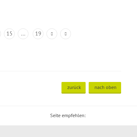
15
...
19
zurück
nach oben
Seite empfehlen: