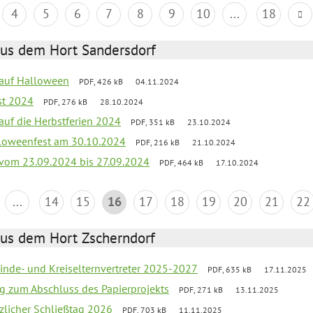
4
5
6
7
8
9
10
...
18
aus dem Hort Sandersdorf
k auf Halloween
PDF, 426 kB
04.11.2024
st 2024
PDF, 276 kB
28.10.2024
 auf die Herbstferien 2024
PDF, 351 kB
23.10.2024
loweenfest am 30.10.2024
PDF, 216 kB
21.10.2024
k vom 23.09.2024 bis 27.09.2024
PDF, 464 kB
17.10.2024
...
14
15
16
17
18
19
20
21
22
aus dem Hort Zscherndorf
inde- und Kreiselternvertreter 2025-2027
PDF, 635 kB
17.11.2025
ng zum Abschluss des Papierprojekts
PDF, 271 kB
13.11.2025
tzlicher Schließtag 2026
PDF, 703 kB
11.11.2025