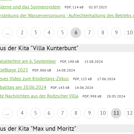
, Sterne und das Sonnensystem
PDF, 114 kB
02.07.2025
chränkung der Wasserversorgung - Aufrechterhaltung des Betriebs 
...
2
3
4
5
6
7
8
9
10
us der Kita "Villa Kunterbunt"
elalterfest am 6. September
PDF, 198 kB
15.08.2024
ließtage 2025
PDF, 806 kB
14.08.2024
neues Video zum Kindertags-Zirkus
PDF, 125 kB
17.06.2024
balltag am 20.06.2024
PDF, 143 kB
14.06.2024
te Nachrichten aus der Roitzscher Villa
PDF, 998 kB
28.05.2024
...
4
5
6
7
8
9
10
11
12
us der Kita "Max und Moritz"