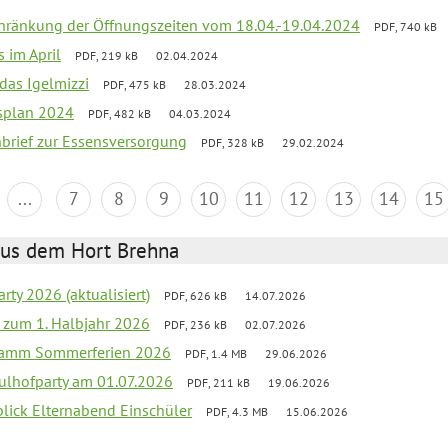
chränkung der Öffnungszeiten vom 18.04.-19.04.2024
PDF, 740 kB
s im April
PDF, 219 kB
02.04.2024
 das Igelmizzi
PDF, 475 kB
28.03.2024
esplan 2024
PDF, 482 kB
04.03.2024
nbrief zur Essensversorgung
PDF, 328 kB
29.02.2024
...
7
8
9
10
11
12
13
14
15
aus dem Hort Brehna
rty 2026 (aktualisiert)
PDF, 626 kB
14.07.2026
ef zum 1. Halbjahr 2026
PDF, 236 kB
02.07.2026
gramm Sommerferien 2026
PDF, 1.4 MB
29.06.2026
ulhofparty am 01.07.2026
PDF, 211 kB
19.06.2026
blick Elternabend Einschüler
PDF, 4.3 MB
15.06.2026