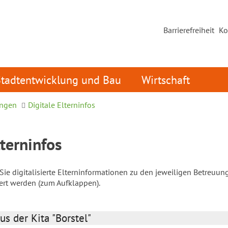
Barrierefreiheit
Ko
Stadtentwicklung und Bau
Wirtschaft
ungen
Digitale Elterninfos
lterninfos
ie digitalisierte Elterninformationen zu den jeweiligen Betreuun
iert werden (zum Aufklappen).
us der Kita "Borstel"