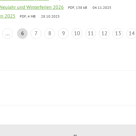
 Neujahr und Winterferien 2026
PDF, 138 kB
04.11.2025
ien 2025
PDF, 4 MB
28.10.2025
...
6
7
8
9
10
11
12
13
14