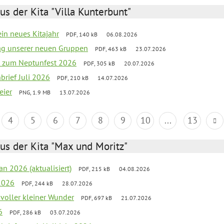
us der Kita "Villa Kunterbunt"
ein neues Kitajahr
PDF, 140 kB
06.08.2026
tag unserer neuen Gruppen
PDF, 463 kB
23.07.2026
o zum Neptunfest 2026
PDF, 305 kB
20.07.2026
nbrief Juli 2026
PDF, 210 kB
14.07.2026
eier
PNG, 1.9 MB
13.07.2026
4
5
6
7
8
9
10
...
13
us der Kita "Max und Moritz"
an 2026 (aktualisiert)
PDF, 215 kB
04.08.2026
2026
PDF, 244 kB
28.07.2026
 voller kleiner Wunder
PDF, 697 kB
21.07.2026
6
PDF, 286 kB
03.07.2026