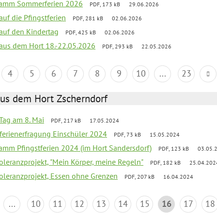
gramm Sommerferien 2026
PDF, 173 kB
29.06.2026
auf die Pfingstferien
PDF, 281 kB
02.06.2026
 auf den Kindertag
PDF, 425 kB
02.06.2026
k aus dem Hort 18.-22.05.2026
PDF, 293 kB
22.05.2026
4
5
6
7
8
9
10
...
23
aus dem Hort Zscherndorf
Tag am 8. Mai
PDF, 217 kB
17.05.2024
ferienerfragung Einschüler 2024
PDF, 73 kB
15.05.2024
ramm Pfingstferien 2024 (im Hort Sandersdorf)
PDF, 123 kB
03.05.
Toleranzprojekt, "Mein Körper, meine Regeln"
PDF, 182 kB
25.04.202
Toleranzprojekt, Essen ohne Grenzen
PDF, 207 kB
16.04.2024
...
10
11
12
13
14
15
16
17
18