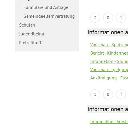
Formulare und Anträge
Gemeindeelternvertretung
1
Schulen
Informationen a
Jugendbeirat
Freizeittreff
Vorschau - Spatzeng
Bericht - Kinderth
Information - Stun
Vorschau - Igelgrup
Ankündigung - Fas
1
Informationen a
Information - Vors