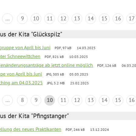
...
9
10
11
12
13
14
15
16
17
us der Kita "Glückspilz"
ruppe von April bis Juni
PDF, 97 kB
14.03.2025
eater Schneewittchen
PDF, 821 kB
10.03.2025
denänderungsanträge ab jetzt online möglich
PDF, 126 kB
06.03.2
pe von April bis Juni
JPG, 305 kB
05.03.2025
ching am 04.03.2025
JPG, 3.2 MB
25.02.2025
...
8
9
10
11
12
13
14
15
16
us der Kita "Pfingstanger"
tellung des neues Praktikanten
PDF, 246 kB
13.12.2024