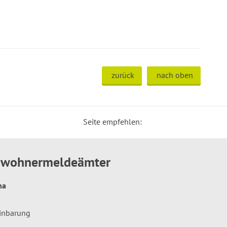
zurück
nach oben
Seite empfehlen:
inwohnermeldeämter
hna
einbarung