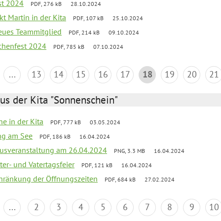
st 2024
PDF, 276 kB
28.10.2024
t Martin in der Kita
PDF, 107 kB
25.10.2024
neues Teammitglied
PDF, 214 kB
09.10.2024
chenfest 2024
PDF, 785 kB
07.10.2024
...
13
14
15
16
17
18
19
20
21
us der Kita "Sonnenschein"
he in der Kita
PDF, 777 kB
03.05.2024
ang am See
PDF, 186 kB
16.04.2024
kusveranstaltung am 26.04.2024
PNG, 3.3 MB
16.04.2024
er- und Vatertagsfeier
PDF, 121 kB
16.04.2024
chränkung der Öffnungszeiten
PDF, 684 kB
27.02.2024
...
2
3
4
5
6
7
8
9
10