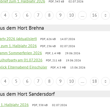
nbrief zum 1. Halbjahr 2026
PDF, 343 kB
02.07.2026
4
5
6
7
8
9
10
...
16
aus dem Hort Brehna
rty 2026 (aktualisiert)
PDF, 626 kB
14.07.2026
ef zum 1. Halbjahr 2026
PDF, 236 kB
02.07.2026
gramm Sommerferien 2026
PDF, 1.4 MB
29.06.2026
ulhofparty am 01.07.2026
PDF, 211 kB
19.06.2026
blick Elternabend Einschüler
PDF, 4.3 MB
15.06.2026
4
5
6
7
8
9
10
...
18
aus dem Hort Sandersdorf
f 1. Halbjahr 2026
PDF, 338 kB
02.07.2026