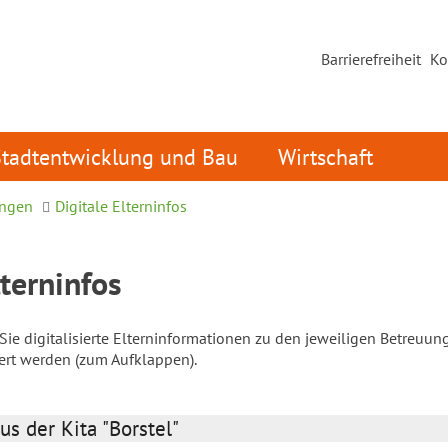
Barrierefreiheit
Ko
Stadtentwicklung und Bau
Wirtschaft
ungen
Digitale Elterninfos
lterninfos
ie digitalisierte Elterninformationen zu den jeweiligen Betreuun
iert werden (zum Aufklappen).
us der Kita "Borstel"