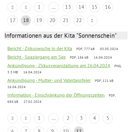
1
...
13
14
15
16
17
18
19
20
21
22
Informationen aus der Kita "Sonnenschein"
Bericht - Zirkuswoche in der Kita
PDF, 777 kB
03.05.2024
Bericht - Spaziergang am See
PDF, 186 kB
16.04.2024
Ankündigung - Zirkusveranstaltung am 26.04.2024
PNG,
3.3 MB
16.04.2024
Ankündigung - Mutter- und Vatertagsfeier
PDF, 121 kB
16.04.2024
Information - Einschränkung der Öffnungszeiten
PDF,
684 kB
27.02.2024
1
...
2
3
4
5
6
7
8
9
10
11