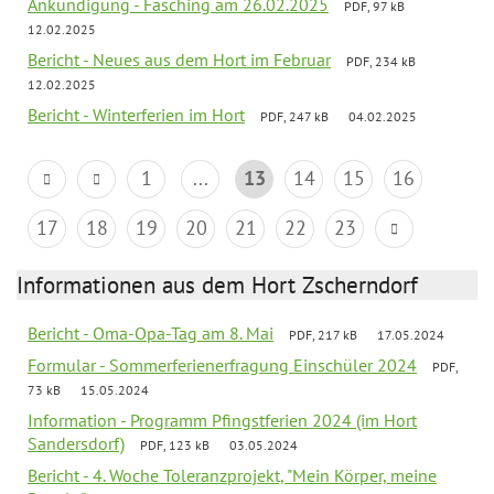
Ankündigung - Fasching am 26.02.2025
PDF, 97 kB
12.02.2025
Bericht - Neues aus dem Hort im Februar
PDF, 234 kB
12.02.2025
Bericht - Winterferien im Hort
PDF, 247 kB
04.02.2025
1
...
13
14
15
16
17
18
19
20
21
22
23
Informationen aus dem Hort Zscherndorf
Bericht - Oma-Opa-Tag am 8. Mai
PDF, 217 kB
17.05.2024
Formular - Sommerferienerfragung Einschüler 2024
PDF,
73 kB
15.05.2024
Information - Programm Pfingstferien 2024 (im Hort
Sandersdorf)
PDF, 123 kB
03.05.2024
Bericht - 4. Woche Toleranzprojekt, "Mein Körper, meine