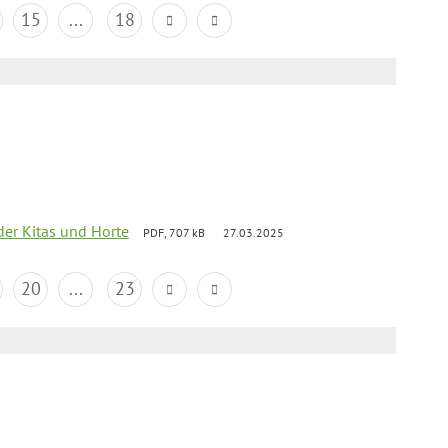
15
...
18
der Kitas und Horte
PDF, 707 kB
27.03.2025
20
...
23