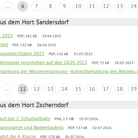
...
6
7
8
9
10
11
12
13
14
aus dem Hort Sandersdorf
en 2025
PDF, 262 kB
29.04.2025
Hort
PDF, 252 kB
04.04.2025
programm Ostern 2025
PDF, 116 kB
31.03.2025
jahresputz verschoben auf den 28.05.2025
PDF, 72 kB
28.03.2025
chränkung der Wasserversorgung - Aufrechterhaltung des Betriebs 
...
11
12
13
14
15
16
17
18
19
aus dem Hort Zscherndorf
 auf das 2. Schulhalbjahr
PNG, 2.5 MB
03.07.2026
ienprogramm und Badeerlaubnis
PDF, 537 kB
02.07.2026
ahrt der 4. Klasse
PDF, 570 kB
01.07.2026