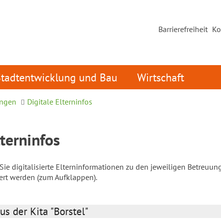
Barrierefreiheit
Ko
Stadtentwicklung und Bau
Wirtschaft
ungen
Digitale Elterninfos
lterninfos
ie digitalisierte Elterninformationen zu den jeweiligen Betreuun
iert werden (zum Aufklappen).
us der Kita "Borstel"