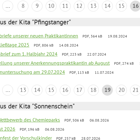
...
8
9
10
11
12
13
14
15
16
us der Kita "Pfingstanger"
briefe unserer neuen Praktikantinnen
PDF, 364 kB
19.08.2024
ließtage 2025
PDF, 806 kB
14.08.2024
nbrief zum 1. Halbjahr 2024
PDF, 223 kB
22.07.2024
tellung unserer Anerkennungspraktikantin ab August
PDF, 274 kB
nuntersuchung am 29.07.2024
PDF, 113 kB
11.07.2024
...
13
14
15
16
17
18
19
20
21
us der Kita "Sonnenschein"
 Wettbewerb des Chemieparks
PDF, 506 kB
06.08.2026
st 2026
PDF, 196 kB
06.08.2026
enfest der Vorschulkinder
PDF, 257 kB
28.07.2026