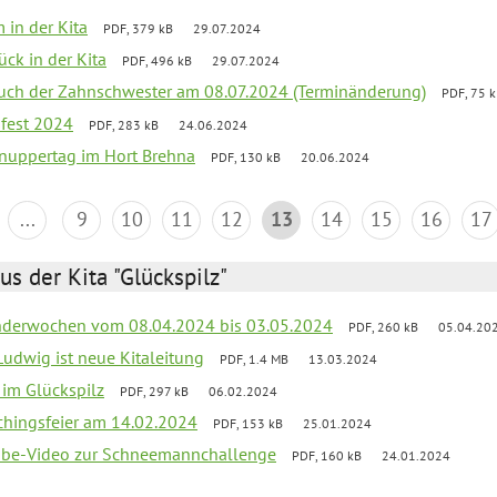
 in der Kita
PDF, 379 kB
29.07.2024
ück in der Kita
PDF, 496 kB
29.07.2024
uch der Zahnschwester am 08.07.2024 (Terminänderung)
PDF, 75 
sfest 2024
PDF, 283 kB
24.06.2024
nuppertag im Hort Brehna
PDF, 130 kB
20.06.2024
...
9
10
11
12
13
14
15
16
17
us der Kita "Glückspilz"
derwochen vom 08.04.2024 bis 03.05.2024
PDF, 260 kB
05.04.20
Ludwig ist neue Kitaleitung
PDF, 1.4 MB
13.03.2024
r im Glückspilz
PDF, 297 kB
06.02.2024
chingsfeier am 14.02.2024
PDF, 153 kB
25.01.2024
tube-Video zur Schneemannchallenge
PDF, 160 kB
24.01.2024