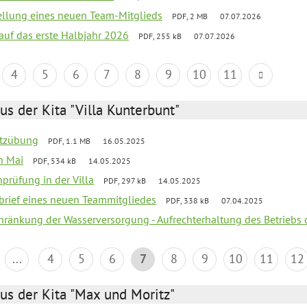
tellung eines neuen Team-Mitglieds
PDF, 2 MB
07.07.2026
 auf das erste Halbjahr 2026
PDF, 255 kB
07.07.2026
4
5
6
7
8
9
10
11
us der Kita "Villa Kunterbunt"
utzübung
PDF, 1.1 MB
16.05.2025
en Mai
PDF, 534 kB
14.05.2025
nprüfung in der Villa
PDF, 297 kB
14.05.2025
kbrief eines neuen Teammitgliedes
PDF, 338 kB
07.04.2025
chränkung der Wasserversorgung - Aufrechterhaltung des Betriebs 
...
4
5
6
7
8
9
10
11
12
us der Kita "Max und Moritz"