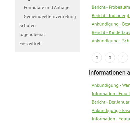
Bericht - Probealarm
Formulare und Anträge
Bericht - Indianergl
Gemeindeelternvertretung
Ankündigung - Bes
Schulen
Bericht - Kindertag
Jugendbeirat
Ankündigung - Sch
Freizeittreff
1
Informationen a
Ankündigung - Wan
Information - Frau 
Bericht - Der Janua
Ankündigung - Fas
Information - You