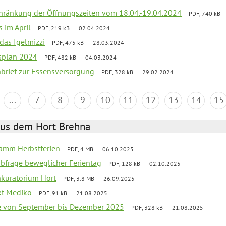
chränkung der Öffnungszeiten vom 18.04.-19.04.2024
PDF, 740 kB
s im April
PDF, 219 kB
02.04.2024
 das Igelmizzi
PDF, 475 kB
28.03.2024
esplan 2024
PDF, 482 kB
04.03.2024
nbrief zur Essensversorgung
PDF, 328 kB
29.02.2024
...
7
8
9
10
11
12
13
14
15
aus dem Hort Brehna
ramm Herbstferien
PDF, 4 MB
06.10.2025
abfrage beweglicher Ferientag
PDF, 128 kB
02.10.2025
nkuratorium Hort
PDF, 3.8 MB
26.09.2025
ekt Mediko
PDF, 91 kB
21.08.2025
se von September bis Dezember 2025
PDF, 328 kB
21.08.2025