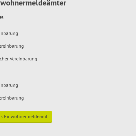
inwohnermeldeämter
hna
einbarung
ereinbarung
icher Vereinbarung
einbarung
ereinbarung
das Einwohnermeldeamt